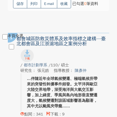
已勾選
0
筆資料
儲存
列印
E-mail
收藏
本頁全選
1
都會城區防救災體系及效率指標之建構—臺
北都會區及江浙滬地區之案例分析
/
都市計劃學系
/110/ 碩士
研究生： 張元皓
指導教授：
陳彥仲
伴隨近年全球氣候變遷、極端氣候所帶
來的突發性幹擾事件頻發。太平洋與歐亞
大陸交界地帶，深受海洋與大氣交互影
響，加上緯度、季風與島內地形垂直變遷
度大，氣候變遷對該區域影響甚為顯著，
其中尤以颱風夾帶龐...
點閱：341
下載：9