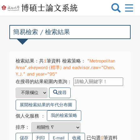
選
單
切
換
簡易檢索 / 檢索結果
檢索結果：共
1
筆資料 檢索策略：
"Metropolitan
Area".ekeyword (精準) and eadvisor.raw="Chen,
Y.J." and year="95"
在搜尋的結果範圍內查詢：
搜尋
展開檢索結果的年代分布圖
我的檢索策略
個人化服務
：
排序：
已勾選
0
筆資料
儲存
列印
E-mail
收藏