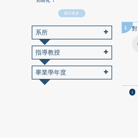
郊區化
1
顯示更多
1
對
系所
指導教授
畢業學年度
1