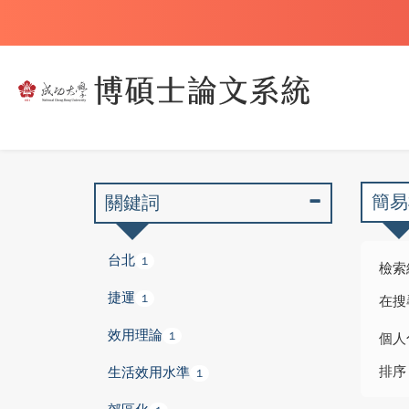
簡易
關鍵詞
台北
1
檢索
捷運
1
在搜
效用理論
1
個人
排序
生活效用水準
1