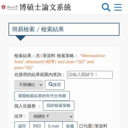
選
單
切
換
簡易檢索 / 檢索結果
檢索結果：共
1
筆資料 檢索策略：
"Metropolitan
Area".ekeyword (精準) and year="92" and
year="92"
在搜尋的結果範圍內查詢：
搜尋
展開檢索結果的年代分布圖
我的檢索策略
個人化服務
：
排序：
已勾選
0
筆資料
儲存
列印
E-mail
收藏