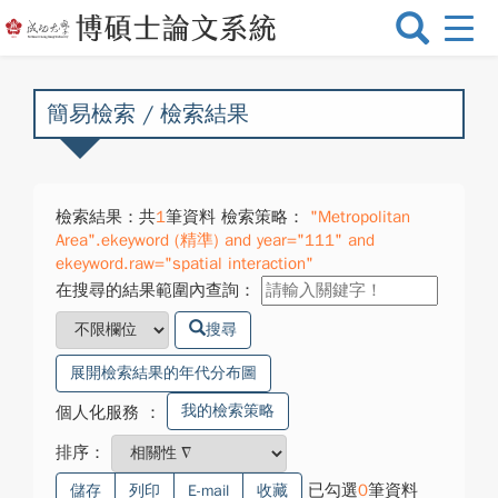
選
單
切
換
簡易檢索 / 檢索結果
檢索結果：共
1
筆資料 檢索策略：
"Metropolitan
Area".ekeyword (精準) and year="111" and
ekeyword.raw="spatial interaction"
在搜尋的結果範圍內查詢：
搜尋
展開檢索結果的年代分布圖
我的檢索策略
個人化服務
：
排序：
已勾選
0
筆資料
儲存
列印
E-mail
收藏