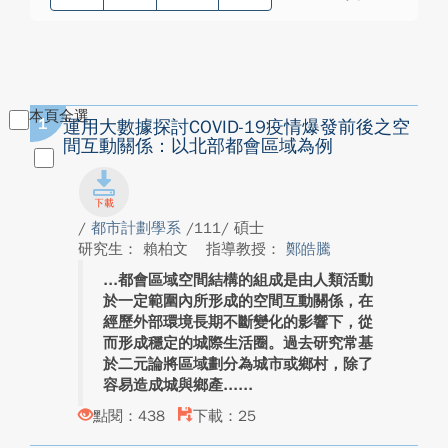
本頁全選
1
運用大數據探討COVID-19疫情爆發前後之空
間互動關係：以北部都會區域為例
/
都市計劃學系
/111/ 碩士
研究生： 賴柏文
指導教授：
鄭皓騰
都會區域空間結構的組成是由人類活動
於一定範圍內所形成的空間互動關係，在
經歷外部環境長期不斷變化的影響下，從
而形成穩定的城際生活圈。過去研究常基
於二元論將區域劃分為城市或鄉村，除了
容易造成城與鄉產...
點閱：438
下載：25