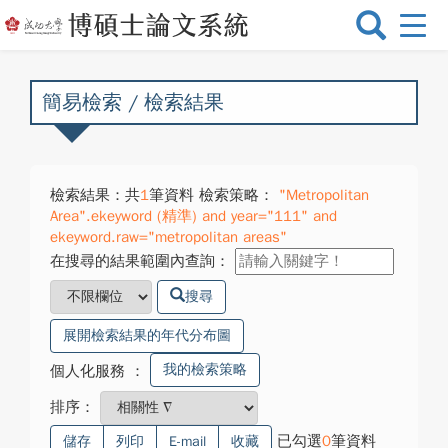
選
單
切
換
簡易檢索 / 檢索結果
檢索結果：共
1
筆資料 檢索策略：
"Metropolitan
Area".ekeyword (精準) and year="111" and
ekeyword.raw="metropolitan areas"
在搜尋的結果範圍內查詢：
搜尋
展開檢索結果的年代分布圖
我的檢索策略
個人化服務
：
排序：
已勾選
0
筆資料
儲存
列印
E-mail
收藏