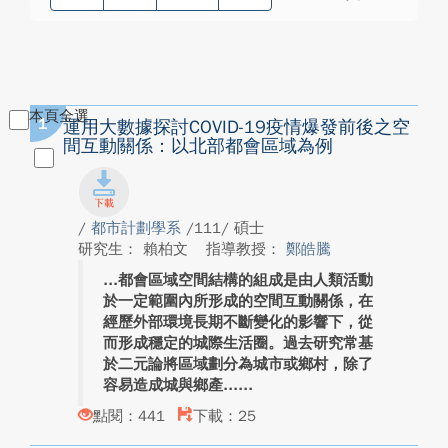
本頁全選
1
運用大數據探討COVID-19疫情爆發前後之空
間互動關係：以北部都會區域為例
/
都市計劃學系
/111/ 碩士
研究生： 賴柏文
指導教授：
鄭皓騰
都會區域空間結構的組成是由人類活動
於一定範圍內所形成的空間互動關係，在
經歷外部環境長期不斷變化的影響下，從
而形成穩定的城際生活圈。過去研究常基
於二元論將區域劃分為城市或鄉村，除了
容易造成城與鄉產...
點閱：441
下載：25