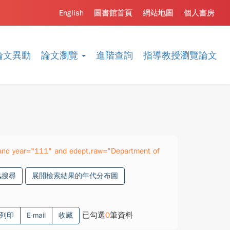
English
圖書館首頁
網站地圖
個人書房
論文異動
論文瀏覽
進階查詢
指導教授瀏覽論文
and year="111" and edept.raw="Department of
搜尋
展開檢索結果的年代分布圖
已勾選
0
筆資料
列印
E-mail
收藏