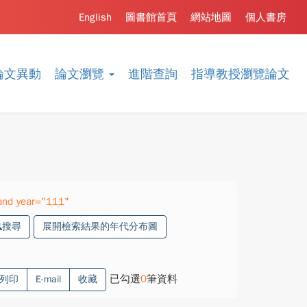
English
圖書館首頁
網站地圖
個人書房
論文異動
論文瀏覽
進階查詢
指導教授瀏覽論文
and year="111"
搜尋
展開檢索結果的年代分布圖
已勾選
0
筆資料
列印
E-mail
收藏