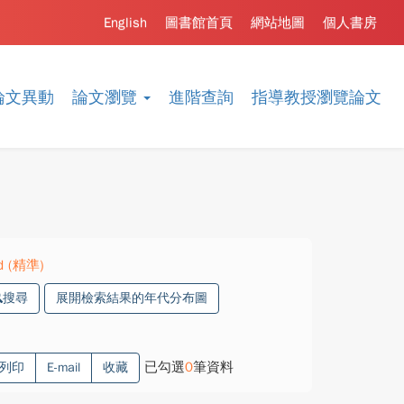
English
圖書館首頁
網站地圖
個人書房
論文異動
論文瀏覽
進階查詢
指導教授瀏覽論文
rd (精準)
搜尋
展開檢索結果的年代分布圖
已勾選
0
筆資料
列印
E-mail
收藏