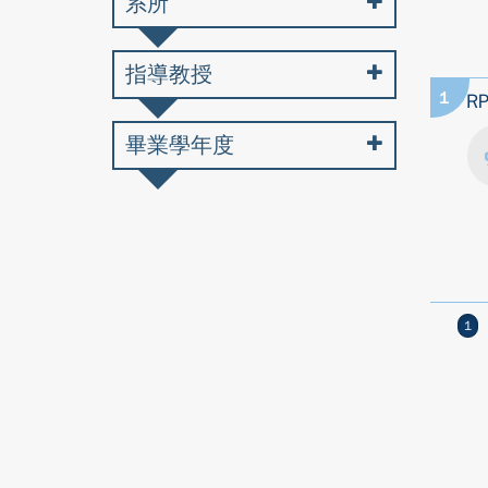
系所
指導教授
1
R
畢業學年度
1