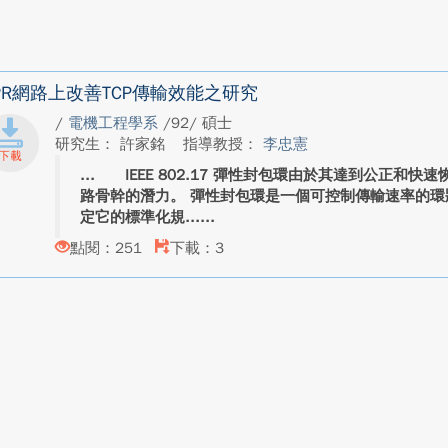
PR網路上改善TCP傳輸效能之研究
/
電機工程學系
/92/ 碩士
研究生： 許家銘
指導教授：
李忠憲
IEEE 802.17 彈性封包環由於其達到公正和快
路骨幹的潛力。 彈性封包環是一個可控制傳輸速率的環狀網路
定它的標準化規...
點閱：251
下載：3