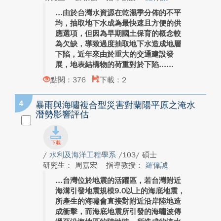
由於台灣水資源在乾濕季分佈的不平
均，抽取地下水成為最快速且方便的供
應選項，但因為早期國土保育的概念較
為欠缺，導致過度抽取地下水造成地層
下陷，近年來由於重大的交通建設發
展，地表結構物的荷重對於下陷...
點閱：376
下載：2
4
暴雨與海嘯複合型災害對蘭陽平原之淹水
潛勢影響評估
/
水利及海洋工程學系
/103/ 碩士
研究生： 周嘉宏
指導教授：
羅偉誠
台灣位於地震的活躍區，若台灣附近
海溝引發地震規模9.0以上的海底地震，
所產生的海嘯會直接對附近沿岸陸地造
成衝擊，而海底地震所引發的海嘯波傳