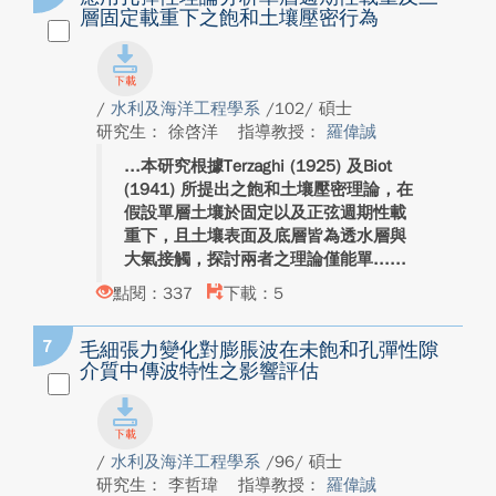
層固定載重下之飽和土壤壓密行為
/
水利及海洋工程學系
/102/ 碩士
研究生： 徐啓洋
指導教授：
羅偉誠
本研究根據Terzaghi (1925) 及Biot
(1941) 所提出之飽和土壤壓密理論，在
假設單層土壤於固定以及正弦週期性載
重下，且土壤表面及底層皆為透水層與
大氣接觸，探討兩者之理論僅能單...
點閱：337
下載：5
7
毛細張力變化對膨脹波在未飽和孔彈性隙
介質中傳波特性之影響評估
/
水利及海洋工程學系
/96/ 碩士
研究生： 李哲瑋
指導教授：
羅偉誠