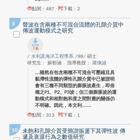
點閱：487
下載：2
9
聲波在含兩種不可混合流體的孔隙介質中
傳波運動模式之研究
/
水利及海洋工程學系
/98/ 碩士
研究生： 蘇郁涵
指導教授：
羅偉誠
雖然在包含兩種不可混合可壓縮且具
黏滯性流體的彈性孔隙介質中已被證明
會有三種不同類型的膨脹波產生，即俗
稱之P1、P2、P3波；但三個膨脹波的運
動模式和相對飽和度之間對應的關係仍
不明確。因此，本文利...
點閱：313
下載：1
10
未飽和孔隙介質受簡諧振盪下其彈性波 傳
遞及衰退行為之數值研究