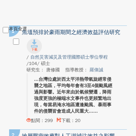
本頁全選
1
魚塭預排於豪雨期間之經濟效益評估研究
/
自然災害減災及管理國際碩士學位學程
/104/ 碩士
研究生： 唐修國
指導教授：
羅偉誠
台灣位處於西太平洋熱帶氣旋經常侵
襲之地區，平均每年會有3至4個颱風經
過與影響。近年來由於氣候變遷，降雨
強度更強的極端水文事件也更頻繁地出
現，每當易淹水地區遭逢颱風、暴雨事
件的侵襲皆會造成人民重大...
點閱：299
下載：20
2