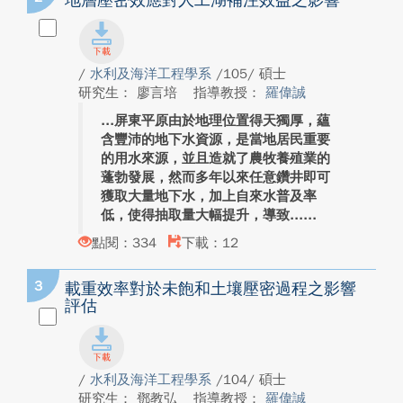
地層壓密效應對人工湖補注效益之影響
/
水利及海洋工程學系
/105/ 碩士
研究生： 廖言培
指導教授：
羅偉誠
屏東平原由於地理位置得天獨厚，蘊
含豐沛的地下水資源，是當地居民重要
的用水來源，並且造就了農牧養殖業的
蓬勃發展，然而多年以來任意鑽井即可
獲取大量地下水，加上自來水普及率
低，使得抽取量大幅提升，導致...
點閱：334
下載：12
3
載重效率對於未飽和土壤壓密過程之影響
評估
/
水利及海洋工程學系
/104/ 碩士
研究生： 鄧教弘
指導教授：
羅偉誠