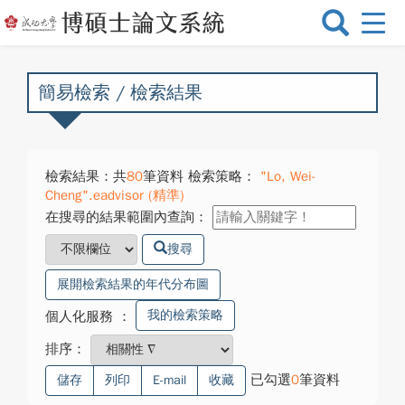
選
單
切
換
簡易檢索 / 檢索結果
檢索結果：共
80
筆資料 檢索策略：
"Lo, Wei-
Cheng".eadvisor (精準)
在搜尋的結果範圍內查詢：
搜尋
展開檢索結果的年代分布圖
我的檢索策略
個人化服務
：
排序：
已勾選
0
筆資料
儲存
列印
E-mail
收藏