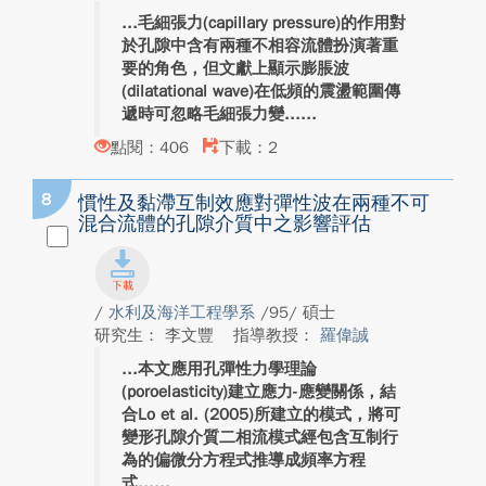
毛細張力(capillary pressure)的作用對
於孔隙中含有兩種不相容流體扮演著重
要的角色，但文獻上顯示膨脹波
(dilatational wave)在低頻的震盪範圍傳
遞時可忽略毛細張力變...
點閱：406
下載：2
8
慣性及黏滯互制效應對彈性波在兩種不可
混合流體的孔隙介質中之影響評估
/
水利及海洋工程學系
/95/ 碩士
研究生： 李文豐
指導教授：
羅偉誠
本文應用孔彈性力學理論
(poroelasticity)建立應力-應變關係，結
合Lo et al. (2005)所建立的模式，將可
變形孔隙介質二相流模式經包含互制行
為的偏微分方程式推導成頻率方程
式...