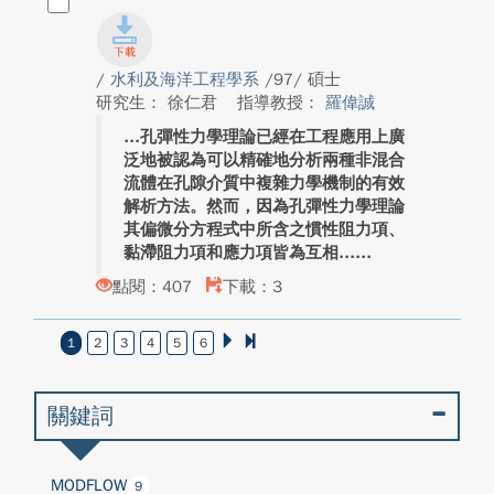
/
水利及海洋工程學系
/97/ 碩士
研究生： 徐仁君
指導教授：
羅偉誠
孔彈性力學理論已經在工程應用上廣
泛地被認為可以精確地分析兩種非混合
流體在孔隙介質中複雜力學機制的有效
解析方法。然而，因為孔彈性力學理論
其偏微分方程式中所含之慣性阻力項、
黏滯阻力項和應力項皆為互相...
點閱：407
下載：3
1
2
3
4
5
6
關鍵詞
MODFLOW
9