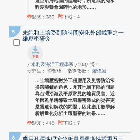
遞至沿海地區的陸地時，所造成的淹水
程度影響會因陸地的地形...
點閱：369
下載：4
5
未飽和土壤受到隨時間變化外部載重之一
維壓密研究
/
水利及海洋工程學系
/103/ 博士
研究生： 李哲瑋
指導教授：
羅偉誠
土壤壓密對於工程應用及災害防治常
扮演關鍵的角色，尤其地層下陷的問題
為台灣沿海及平原常見的地質災害。近
年因乾旱所導致土壤壓密造成的災害更
是需迫切解決的問題，因此應用數學解
析解量化分析土壤壓密的結果...
點閱：445
下載：7
6
應用孔彈性理論分析單層週期性載重及三