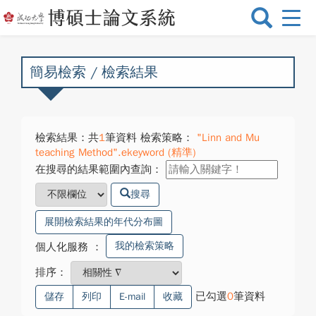
選
單
切
換
簡易檢索 / 檢索結果
檢索結果：共
1
筆資料 檢索策略：
"Linn and Mu
teaching Method".ekeyword (精準)
在搜尋的結果範圍內查詢：
搜尋
展開檢索結果的年代分布圖
我的檢索策略
個人化服務
：
排序：
已勾選
0
筆資料
儲存
列印
E-mail
收藏