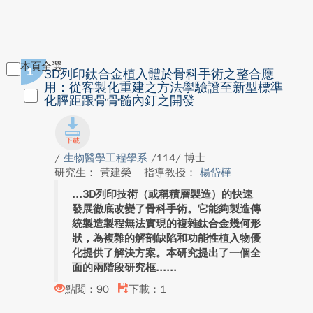
本頁全選
1
3D列印鈦合金植入體於骨科手術之整合應
用：從客製化重建之方法學驗證至新型標準
化脛距跟骨骨髓內釘之開發
/
生物醫學工程學系
/114/ 博士
研究生： 黃建榮
指導教授：
楊岱樺
3D列印技術（或稱積層製造）的快速
發展徹底改變了骨科手術。它能夠製造傳
統製造製程無法實現的複雜鈦合金幾何形
狀，為複雜的解剖缺陷和功能性植入物優
化提供了解決方案。本研究提出了一個全
面的兩階段研究框...
點閱：90
下載：1