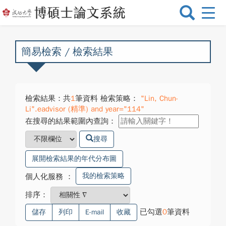
選
單
切
換
簡易檢索 / 檢索結果
檢索結果：共
1
筆資料 檢索策略：
"Lin, Chun-
Li".eadvisor (精準) and year="114"
在搜尋的結果範圍內查詢：
搜尋
展開檢索結果的年代分布圖
我的檢索策略
個人化服務
：
排序：
已勾選
0
筆資料
儲存
列印
E-mail
收藏