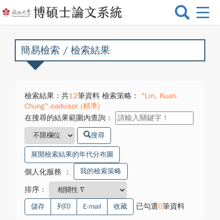
選
單
切
換
簡易檢索 / 檢索結果
檢索結果：共
12
筆資料 檢索策略：
"Lin, Kuan-
Chung".eadvisor (精準)
在搜尋的結果範圍內查詢：
搜尋
展開檢索結果的年代分布圖
我的檢索策略
個人化服務
：
排序：
已勾選
0
筆資料
儲存
列印
E-mail
收藏