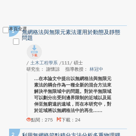
本頁全選
1
無網格法與無限元素法運用於動態及靜態
問題
/
土木工程學系
/111/ 碩士
研究生： 謝懷諒
指導教授：
林冠中
在本論文中提出以無網格法與無限元
素法的耦合作為一種全新的混合方法來
解決半無限域中的問題。對於半無限域
可以劃分出受到邊界限制的近域以及延
伸至無窮遠的遠域，而在本研究中，對
於近域將以無網格法中的再生...
點閱：275
下載：24
2
利用無網格節點積分方法分析多重物理耦