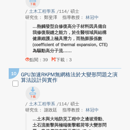
/
土木工程學系
/114/ 碩士
研究生： 鄭斐澤
指導教授：
林冠中
熱觸發型自修復高分子材料因具備自
我修復裂縫之能力，於生醫領域與結構
健康維護上極具潛力，而熱膨脹係數
(coefficient of thermal expansion, CTE)
為驅動高分子流...
點閱：39
下載：3
10
GPU加速RKPM無網格法於大變形問題之演
算法設計與實作
/
土木工程學系
/114/ 碩士
研究生： 謝政廷
指導教授：
林冠中
土木與大地防災工程中之邊坡滑動、
土石流衝擊與極端衝擊載荷等大變形問