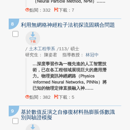
（Neural Particle Method, NPM）...
點閱：332
下載：7
8
利用無網格神經粒子法初探流固耦合問題
/
土木工程學系
/113/ 碩士
研究生： 陳姿君
指導教授：
林冠中
深度學習作為一種先進的人工智慧技
術，已在各工程領域展現巨大的應用潛
力。物理資訊神經網路（Physics
‐informed Neural Networks, PINNs）將
已知的物理定律直接融入神...
點閱：382
下載：5
9
基於數值反演之自修復材料熱膨脹係數識
別與驗證模擬