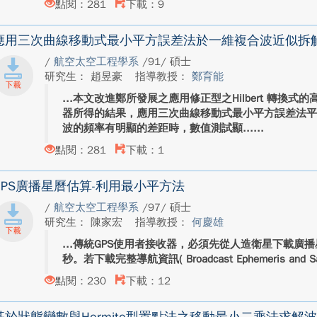
點閱：281
下載：9
應用三次曲線移動式最小平方誤差法於一維複合波近似拆
/
航空太空工程學系
/91/ 碩士
研究生： 趙昱豪
指導教授：
鄭育能
本文改進鄭所發展之應用修正型之Hilbert 轉換
器所得的結果，應用三次曲線移動式最小平方誤差法
波的頻率有明顯的差距時，數值測試顯...
點閱：281
下載：1
GPS廣播星曆估算-利用最小平方法
/
航空太空工程學系
/97/ 碩士
研究生： 陳家宏
指導教授：
何慶雄
傳統GPS使用者接收器，必須先從人造衛星下載廣播
秒。若下載完整導航資訊( Broadcast Ephemeris and Satell
點閱：230
下載：12