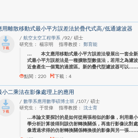
應用離散移動式最小平方誤差法於疊代式高/低通濾波器
/
航空太空工程學系
/92/ 碩士
研究生： 楊宗明
指導教授：
鄭育能
本文應用移動式最小平方誤差法發展出一套全新
式最小平方誤差法是一種擴散型數值法，若用之為濾
近會產生一個寬的過渡區。新的疊代型濾波器可以...
點閱：220
下載：4
最小二乘法在影像處理上的應用
/
數學系應用數學碩博士班
/107/ 碩士
研究生： 于世偉
指導教授：
沈士育
本論文要探討的是如何從兩張相似的影像，利用最
學分析計算後得到該仿射轉換關係，再進行影像比對
像透過求得的仿射轉換關係轉換後的影像與另一張...