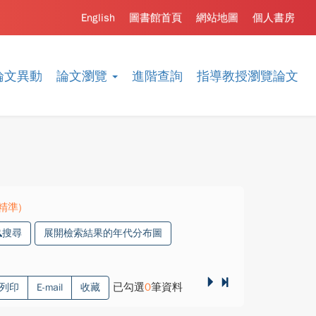
English
圖書館首頁
網站地圖
個人書房
論文異動
論文瀏覽
進階查詢
指導教授瀏覽論文
(精準)
搜尋
展開檢索結果的年代分布圖
已勾選
0
筆資料
列印
E-mail
收藏