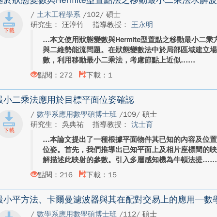
基於狀態變數與Hermite型置點法之移動最小二乘法求解
/
土木工程學系
/102/ 碩士
研究生： 汪淳竹
指導教授：
王永明
本文使用狀態變數與Hermite型置點之移動最小二
與二維勢能流問題。在狀態變數法中於局部區域建立
數，利用移動最小二乘法，考慮節點上近似...
點閱：272
下載：1
最小二乘法應用於目標平面位姿確認
/
數學系應用數學碩博士班
/109/ 碩士
研究生： 吳典祐
指導教授：
沈士育
本論文提出了一種根據平面物件其已知的內容及位
位姿。首先，我們推導出已知平面上及相片座標間的
解描述此映射的參數。引入多層感知機為牛頓法提...
點閱：216
下載：15
最小平方法、卡爾曼濾波器與其在配對交易上的應用—數
/
數學系應用數學碩博士班
/112/ 碩士