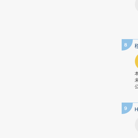
8
公
9