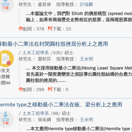
研究生： 盧晉偉
指導教授：
許瑞麟
本篇論文中，我們對 Elliott 的價差模型 (spread mod
融上，如果有兩個歷史走勢相近的股票，這兩檔股票就得以配對
點閱：378
下載：15
移動最小二乘法在封閉圓柱殼挫屈分析上之應用
/
土木工程學系
/100/ 碩士
研究生： 蕭郁芬
指導教授：
王永明
本文採用移動最小二乘法(Moving Least Square
本全文
首先基於一階剪應變形之假設導出圓柱殼結構的合應
未授權
圓柱殼的挫屈的...
開AA
點閱：299
下載：0
Hermite type之移動最小二乘法在板、梁分析上之應用
/
土木工程學系
/98/ 碩士
研究生： 張祐綱
指導教授：
王永明
本文應用Hermite type移動最小二乘法(Hermite type movi