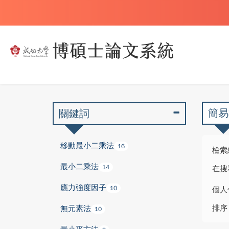
簡易
關鍵詞
移動最小二乘法
16
檢索
最小二乘法
14
在搜
應力強度因子
10
個人
排序
無元素法
10