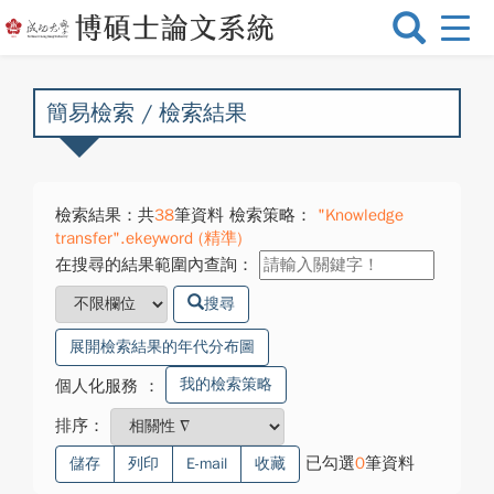
選
單
切
換
簡易檢索 / 檢索結果
檢索結果：共
38
筆資料 檢索策略：
"Knowledge
transfer".ekeyword (精準)
在搜尋的結果範圍內查詢：
搜尋
展開檢索結果的年代分布圖
我的檢索策略
個人化服務
：
排序：
已勾選
0
筆資料
儲存
列印
E-mail
收藏