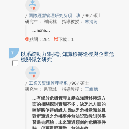
/
國際經營管理研究所碩士班
/96/ 碩士
研究生： 謝氏桃
指導教授：
林清河
none
點閱：261
下載：1
7
以系統動力學探討知識移轉途徑與企業危
機關係之研究
/
工業與資訊管理學系
/96/ 碩士
研究生： 呂育誠
指導教授：
王維聰
有鑑於危機管理文獻在知識移轉這方
面的相關探討實屬不多，缺乏此方面的
暸解將使得組織人員缺乏危機意識並且
對所遭遇之危機事件無法記取教訓與學
習過去經驗，未來遭遇類似的危機事件
時，仍舊重蹈覆徹，無法有效...