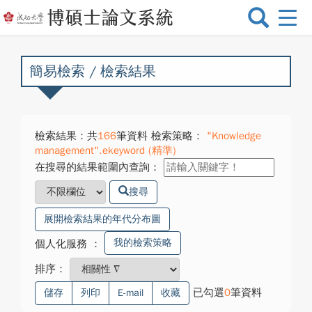
選
單
切
換
簡易檢索 / 檢索結果
檢索結果：共
166
筆資料 檢索策略：
"Knowledge
management".ekeyword (精準)
在搜尋的結果範圍內查詢：
搜尋
展開檢索結果的年代分布圖
我的檢索策略
個人化服務
：
排序：
已勾選
0
筆資料
儲存
列印
E-mail
收藏