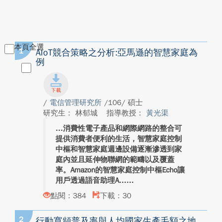
本頁全選
1
AIoT競合策略之分析:亞馬遜的智慧家庭為
例
/
電信管理研究所
/106/ 碩士
研究生： 林郁城
指導教授：
黃光渠
消費性電子產品和網際網路的整合可
提供消費者便利的生活，智慧家庭控制
中樞和智慧家庭週邊設備逐漸滲透到家
庭內並且延伸物聯網的範疇以及覆蓋
率。Amazon的智慧家庭控制中樞Echo讓
用戶透過語音助理A...
點閱：384
下載：30
2
行動寬頻普及率與人均國家生產毛額之地