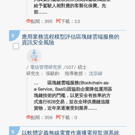
給予駕駛人相對應的客製化保費。先
前...
點閱：395
下載：13
5
應用業務流程模型評估區塊鏈雲端服務的
資訊安全風險
/
電信管理研究所
/107/ 碩士
研究生： 張騏鈞
指導教授：
沈宗緯
區塊鏈雲端服務(Blockchain-as-
a-Service, BaaS)因協助企業降低運用區
塊鏈技術的門檻，以更安全有效率的方
式進行B2B交易，並在全球供應鏈追蹤
貨物，近年來逐漸受到業界...
點閱：359
下載：0
6
以軟體定義無線電實作廣播電視監測系統