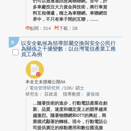
們可以透過通訊使萬物聯網。至今，許
多車廠投注大力資金與技術，將行車資
料互相傳遞，稱之為車聯網。車聯網世
界中，不只有車子間的互聯，...
點閱：314
下載：28
9
以安全氣候為領導部屬交換與安全公民行
為關係之干擾變數：以台灣電信產業工務
員工為例
本全文未授權公開AA
/
電信管理研究所
/106/ 碩士
研究生： 莊政道
指導教授：
廖俊雄
隨著技術的進步，行動電話產業在創
新、品質、速度和穩定度上的競爭越來
越激烈。隨著物聯網和OTT的興起，商
業模式顯著的轉移。現今，行動電話公
司提供廣泛的移動應用和數位匯流服