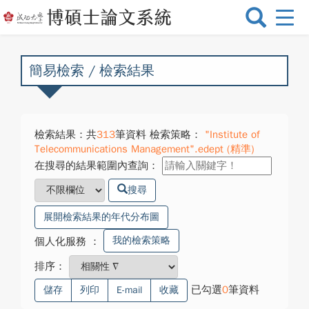
選
單
切
換
簡易檢索 / 檢索結果
檢索結果：共
313
筆資料 檢索策略：
"Institute of
Telecommunications Management".edept (精準)
在搜尋的結果範圍內查詢：
搜尋
展開檢索結果的年代分布圖
我的檢索策略
個人化服務
：
排序：
已勾選
0
筆資料
儲存
列印
E-mail
收藏