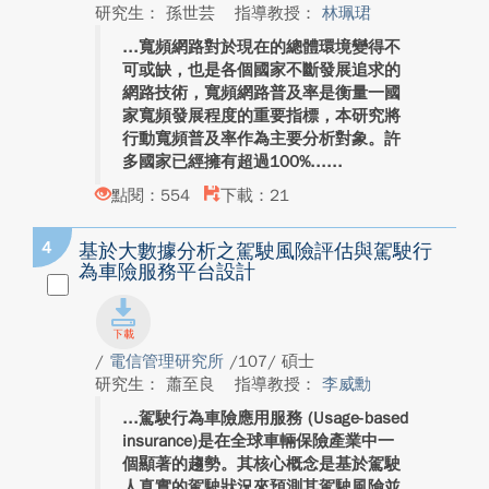
研究生： 孫世芸
指導教授：
林珮珺
寬頻網路對於現在的總體環境變得不
可或缺，也是各個國家不斷發展追求的
網路技術，寬頻網路普及率是衡量一國
家寬頻發展程度的重要指標，本研究將
行動寬頻普及率作為主要分析對象。許
多國家已經擁有超過100%...
點閱：554
下載：21
4
基於大數據分析之駕駛風險評估與駕駛行
為車險服務平台設計
/
電信管理研究所
/107/ 碩士
研究生： 蕭至良
指導教授：
李威勳
駕駛行為車險應用服務 (Usage-based
insurance)是在全球車輛保險產業中一
個顯著的趨勢。其核心概念是基於駕駛
人真實的駕駛狀況來預測其駕駛風險並