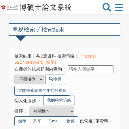
選
單
切
換
簡易檢索 / 檢索結果
檢索結果：共
2
筆資料 檢索策略：
"Inconel
625".ekeyword (精準)
在搜尋的結果範圍內查詢：
搜尋
展開檢索結果的年代分布圖
我的檢索策略
個人化服務
：
排序：
已勾選
0
筆資料
儲存
列印
E-mail
收藏