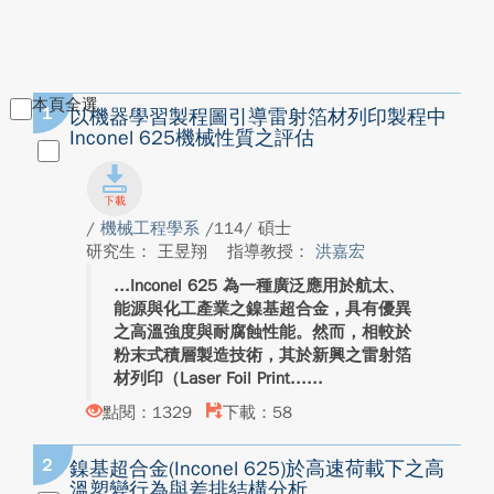
本頁全選
1
以機器學習製程圖引導雷射箔材列印製程中
Inconel 625機械性質之評估
/
機械工程學系
/114/ 碩士
研究生： 王昱翔
指導教授：
洪嘉宏
Inconel 625 為一種廣泛應用於航太、
能源與化工產業之鎳基超合金，具有優異
之高溫強度與耐腐蝕性能。然而，相較於
粉末式積層製造技術，其於新興之雷射箔
材列印（Laser Foil Print...
點閱：1329
下載：58
2
鎳基超合金(Inconel 625)於高速荷載下之高
溫塑變行為與差排結構分析