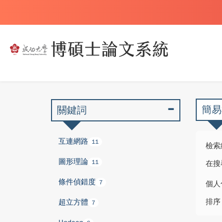
簡易
關鍵詞
互連網路
11
檢索
圖形理論
11
在搜
條件偵錯度
7
個人
排序
超立方體
7