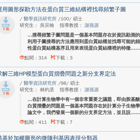
運用圖形探勘方法在蛋白質三維結構裡找尋頻繁子圖
/
醫學資訊研究所
/100/ 碩士
研究生： 吳宗翰
指導教授：
謝孫源
搜尋頻繁子圖問題是一個基本問題存在於資訊勘測
利用子圖搜尋的方法應用到蛋白質結構並找尋可能的
性蛋白質結構基序且用來表現蛋白質結構裡的特徵...
點閱：314
下載：3
求解三維HP模型蛋白質摺疊問題之新分支界定法
/
醫學資訊研究所
/98/ 碩士
研究生： 林約丞
指導教授：
謝孫源
在計算生物學中有一個非常重要之議題，即由胺基
白質摺疊的問題是一個基本問題存在於計算分子生物
論文中，我們發展一個新的分支界定方法，並且設...
點閱：411
下載：7
植基於加權圖形的微陣列基因表現分類器