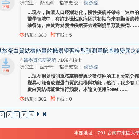
研究生： 鄭憶婷
指導教授：
謝孫源
現今，隨著人口逐漸老化，慢性疾病將帶來一連串
醫學領域中，有許多慢性疾病因其初期尚未有顯著的
確得知。由於對於慢性疾病要去達到提早預測疾病...
點閱：380
下載：5
基於蛋白質結構能量的機器學習模型預測單胺基酸變異之
/
醫學資訊研究所
/108/ 碩士
研究生： 巫子軒
指導教授：
謝孫源
現今用於預測單胺基酸變異之致病性的工具大部分
變異可能會改變蛋白質的結構與功能，然而，很少有
蛋白質結構能量進行預測。本論文使用Roset...
點閱：302
下載：0
2
3
4
5
6
本館地址：701 台南市東區大