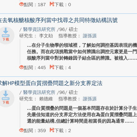
點閱：187
下載：0
在去氧核醣核酸序列當中找尋之共同特徵結構訊號
/
醫學資訊研究所
/96/ 碩士
研究生： 李文勛
指導教授：
謝孫源
在分子生物學的領域裡，了解如何調控基因表現的
任務。而在此項挑戰當中如何辨識出調控元素更是一
核酸序列當中對於轉錄因子結合區的辨識。被植入...
點閱：445
下載：4
求解HP模型蛋白質摺疊問題之新分支界定法
/
醫學資訊研究所
/96/ 碩士
研究生： 賴德維
指導教授：
謝孫源
蛋白質摺疊的問題是一個基本問題存在於計算分子
先最佳知道的分支界定方法使用在為蛋白質摺疊問題
選的能量結構,但總計算時間是相當長的因為通常...
點閱：359
下載：2