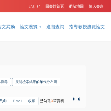
English
圖書館首頁
網站地圖
個人書房
論文異動
論文瀏覽
進階查詢
指導教授瀏覽論文
搜尋
展開檢索結果的年代分布圖
已勾選
0
筆資料
列印
E-mail
收藏