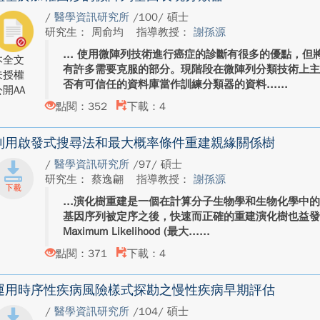
/
醫學資訊研究所
/100/ 碩士
研究生： 周俞均
指導教授：
謝孫源
使用微陣列技術進行癌症的診斷有很多的優點，但
本全文
有許多需要克服的部分。現階段在微陣列分類技術上
未授權
否有可信任的資料庫當作訓練分類器的資料...
開AA
點閱：352
下載：4
利用啟發式搜尋法和最大概率條件重建親緣關係樹
/
醫學資訊研究所
/97/ 碩士
研究生： 蔡逸翩
指導教授：
謝孫源
演化樹重建是一個在計算分子生物學和生物化學中
基因序列被定序之後，快速而正確的重建演化樹也益
Maximum Likelihood (最大...
點閱：371
下載：4
運用時序性疾病風險樣式探勘之慢性疾病早期評估
/
醫學資訊研究所
/104/ 碩士