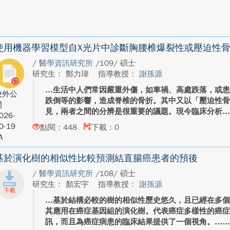
使用機器學習模型自X光片中診斷胸腰椎爆裂性或壓迫性
/
醫學資訊研究所
/109/ 碩士
研究生： 鄭力瑋
指導教授：
謝孫源
生活中人們常因嚴重外傷，如車禍、高處跌落，或
校外公
跌倒等的影響，造成脊椎的骨折。其中又以「壓迫性
開
見，兩者之間的分辨是很重要的議題。現今臨床分析..
026-
0-19
點閱：448
下載：0
A
基於演化樹的相似性比較預測結直腸癌患者的預後
/
醫學資訊研究所
/108/ 碩士
研究生： 顏宏宇
指導教授：
謝孫源
基於結構必較的樹的相似性歷史悠久，且已經在多
其應用在癌症基因組的演化樹。代表癌症多樣性的癌
訊，而且為癌症病患的臨床結果提供了一個視角。...