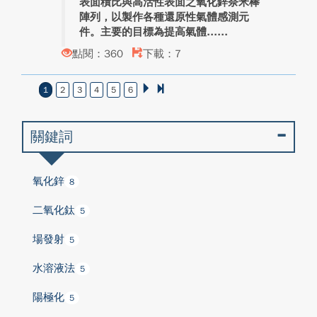
表面積比與高活性表面之氧化鋅奈米棒
陣列，以製作各種還原性氣體感測元
件。主要的目標為提高氣體...
點閱：360
下載：7
1
2
3
4
5
6
關鍵詞
氧化鋅
8
二氧化鈦
5
場發射
5
水溶液法
5
陽極化
5