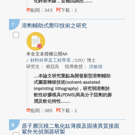
化鋅奈米線，並藉由調控...
點閱：343
下載：1
7
溶劑輔助式壓印技術之研究
本全文未授權公開AA
/
材料科學及工程學系
/100/ 博士
研究生： 賴冠良
指導教授：
洪敏雄
本論文研究重點為開發新型溶劑輔助
式圖案轉移技術(solvent-assisted
imprinting lithography)，研究弱溶劑於
軟性矽膠模具(PDMS)與高分子阻劑的膨
潤及軟化特性...
點閱：385
下載：1
8
原子層沉積二氧化鈦薄膜及固液異質接面
紫外光偵測器研製