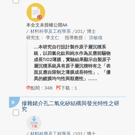
本全文未授權公開AA
/
材料科學及工程學系
/101/ 博士
研究生： 李文仁
指導教授：
洪敏雄
本研究自行設計製作原子層沉積系
統，以四氯化鈦和純水作為反應前驅物
成長TiO2薄膜，實驗結果顯示自製原子
層沉積系統具有原子層沉積特有之「表
面反應自限制之薄膜成長特性」、「優
異的鍍膜均勻性與順應性」...
點閱：348
下載：1
9
摻雜鍺介孔二氧化矽結構與發光特性之研
究
/
材料科學及工程學系
/101/ 博士