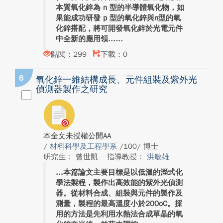
本質氧化鋅為 n 型的半導體氧化物，如
果能成功研發 p 型的氧化鋅與n型的氧
化鋅搭配，將可開發氧化鋅於光電元件
中全新的應用領...
點閱：299
下載：0
6
氧化鋅一維結構成長、元件組裝及紫外光
偵測器製作之研究
本全文未授權公開AA
/
材料科學及工程學系
/100/ 博士
研究生： 曾世凱
指導教授：
洪敏雄
本篇論文主要目標是以低溫的溼式化
學法製程，製作出高效能的紫外光偵測
器。從材料合成、組裝與元件的製作及
測量，製程的最高溫度小於200oC。採
用的方法是先利用水熱法合成單晶的氧