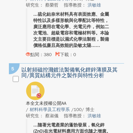
研究生： 蔡榮哲
指導教授：
洪敏雄
硫化鈷奈米材料具有表面效應、金屬
特性以及多樣形貌與化學配比等特性，
廣泛應用在電化學、光電元件，例如二
次電池、超級電容和電極材料等。本論
文主要目標是以濕式化學法製程，製備
價格低廉且高效能的染敏太陽...
點閱：380
下載：0
5
以射頻磁控濺鍍法製備氧化鋰鋅薄膜及其
同/異質結構元件之製作與特性分析
本全文未授權公開AA
/
材料科學及工程學系
/100/ 博士
研究生： 蔡淑儀
指導教授：
洪敏雄
隨著光電產業的蓬勃發展，氧化鋅
(ZnO)在光電材料應用方面也隨之增廣。