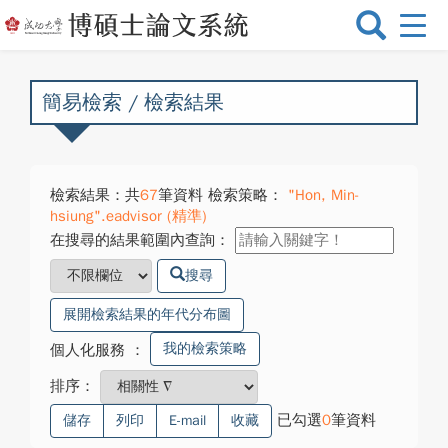
選
單
切
換
簡易檢索 / 檢索結果
檢索結果：共
67
筆資料 檢索策略：
"Hon, Min-
hsiung".eadvisor (精準)
在搜尋的結果範圍內查詢：
搜尋
展開檢索結果的年代分布圖
我的檢索策略
個人化服務
：
排序：
已勾選
0
筆資料
儲存
列印
E-mail
收藏