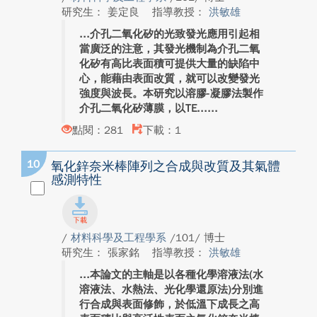
研究生： 姜定良
指導教授：
洪敏雄
介孔二氧化矽的光致發光應用引起相
當廣泛的注意，其發光機制為介孔二氧
化矽有高比表面積可提供大量的缺陷中
心，能藉由表面改質，就可以改變發光
強度與波長。本研究以溶膠-凝膠法製作
介孔二氧化矽薄膜，以TE...
點閱：281
下載：1
10
氧化鋅奈米棒陣列之合成與改質及其氣體
感測特性
/
材料科學及工程學系
/101/ 博士
研究生： 張家銘
指導教授：
洪敏雄
本論文的主軸是以各種化學溶液法(水
溶液法、水熱法、光化學還原法)分別進
行合成與表面修飾，於低溫下成長之高