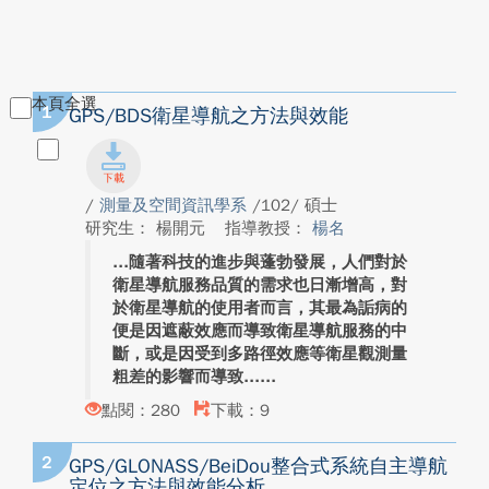
本頁全選
1
GPS/BDS衛星導航之方法與效能
/
測量及空間資訊學系
/102/ 碩士
研究生： 楊開元
指導教授：
楊名
隨著科技的進步與蓬勃發展，人們對於
衛星導航服務品質的需求也日漸增高，對
於衛星導航的使用者而言，其最為詬病的
便是因遮蔽效應而導致衛星導航服務的中
斷，或是因受到多路徑效應等衛星觀測量
粗差的影響而導致...
點閱：280
下載：9
2
GPS/GLONASS/BeiDou整合式系統自主導航
定位之方法與效能分析