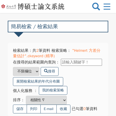
選
單
切
換
簡易檢索 / 檢索結果
檢索結果：共
2
筆資料 檢索策略：
"Helmert 方差分
量估計".ckeyword (精準)
在搜尋的結果範圍內查詢：
搜尋
展開檢索結果的年代分布圖
我的檢索策略
個人化服務
：
排序：
已勾選
0
筆資料
儲存
列印
E-mail
收藏