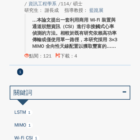
/
資訊工程學系
/114/ 碩士
研究生： 謝長成
指導教授：
藍崑展
本論文提出一套利用商用 Wi-Fi 裝置與
通道狀態資訊（CSI）進行非接觸式心率
偵測的方法。相較於既有研究依賴高功率
傳輸或僅使用單一路徑，本研究採用 3×3
MIMO 全向性天線配置以獲取豐富的...
點閱：121
下載：4
1
關鍵詞
LSTM
1
MIMO
1
Wi-Fi CSI
1