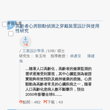
本頁全選
1
高齡者心房顫動偵測之穿戴裝置設計與使用
性研究
/
工業設計學系
/108/ 碩士
研究生： 朱玉玲
指導教授：
林彥呈
陳建
旭
隨著人口高齡化，高齡者的健康監測的
需求逐漸受到重視，其中心臟監測為被證
實能夠有效預防及維持健康的措施。心房
顫動為高齡者常見的心臟疾病之一，隨著
人口高齡化患病人數不斷攀升，預估
2050年影響全球6...
點閱：482
下載：43