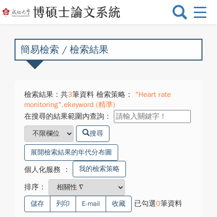
選
單
切
換
簡易檢索 / 檢索結果
檢索結果：共
3
筆資料 檢索策略：
"Heart rate
monitoring".ekeyword (精準)
在搜尋的結果範圍內查詢：
搜尋
展開檢索結果的年代分布圖
我的檢索策略
個人化服務
：
排序：
已勾選
0
筆資料
儲存
列印
E-mail
收藏