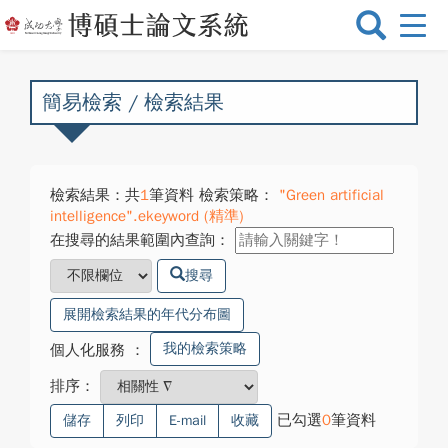
選
單
切
換
簡易檢索 / 檢索結果
檢索結果：共
1
筆資料 檢索策略：
"Green artificial
intelligence".ekeyword (精準)
在搜尋的結果範圍內查詢：
搜尋
展開檢索結果的年代分布圖
我的檢索策略
個人化服務
：
排序：
已勾選
0
筆資料
儲存
列印
E-mail
收藏