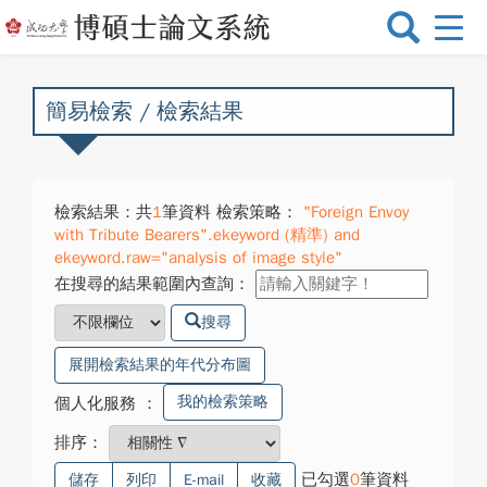
選
單
切
換
簡易檢索 / 檢索結果
檢索結果：共
1
筆資料 檢索策略：
"Foreign Envoy
with Tribute Bearers".ekeyword (精準) and
ekeyword.raw="analysis of image style"
在搜尋的結果範圍內查詢：
搜尋
展開檢索結果的年代分布圖
我的檢索策略
個人化服務
：
排序：
已勾選
0
筆資料
儲存
列印
E-mail
收藏