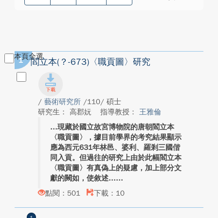
本頁全選
1
閻立本(？-673)〈職貢圖〉研究
/
藝術研究所
/110/ 碩士
研究生： 高郡妧
指導教授：
王雅倫
現藏於國立故宮博物院的唐朝閻立本
〈職貢圖〉，據目前學界的考究結果顯示
應為西元631年林邑、婆利、羅剎三國偕
同入貢。但過往的研究上由於此幅閻立本
〈職貢圖〉有真偽上的疑慮，加上部分文
獻的闕如，使敘述...
點閱：501
下載：10