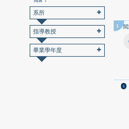
隋唐
1
系所
1
閻
指導教授
畢業學年度
1