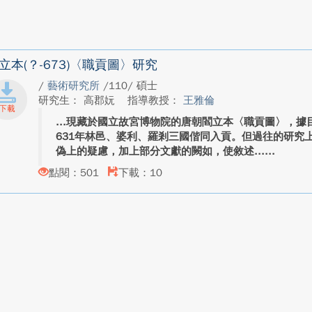
立本(？-673)〈職貢圖〉研究
/
藝術研究所
/110/ 碩士
研究生： 高郡妧
指導教授：
王雅倫
現藏於國立故宮博物院的唐朝閻立本〈職貢圖〉，據
631年林邑、婆利、羅剎三國偕同入貢。但過往的研究
偽上的疑慮，加上部分文獻的闕如，使敘述...
點閱：501
下載：10