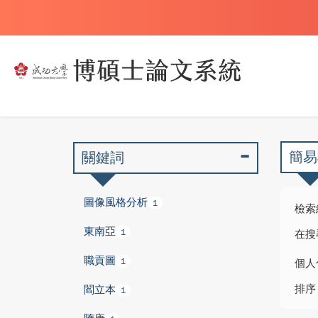
簡易
關鍵詞
圖像風格分析
1
檢索
東南亞
1
在搜
職貢圖
1
個人
排序
閻立本
1