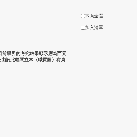
本頁全選
加入清單
目前學界的考究結果顯示應為西元
上由於此幅閻立本〈職貢圖〉有真