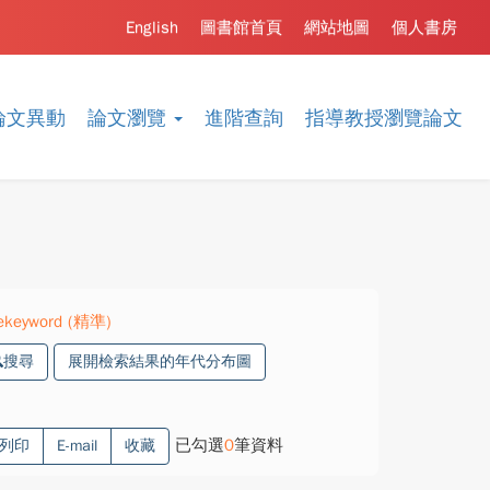
English
圖書館首頁
網站地圖
個人書房
論文異動
論文瀏覽
進階查詢
指導教授瀏覽論文
".ekeyword (精準)
搜尋
展開檢索結果的年代分布圖
已勾選
0
筆資料
列印
E-mail
收藏