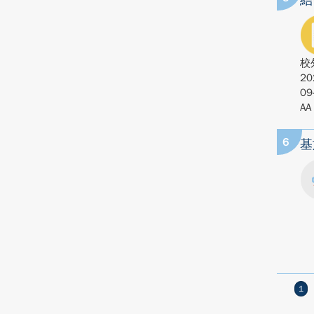
結
校
20
09
AA
6
基
1