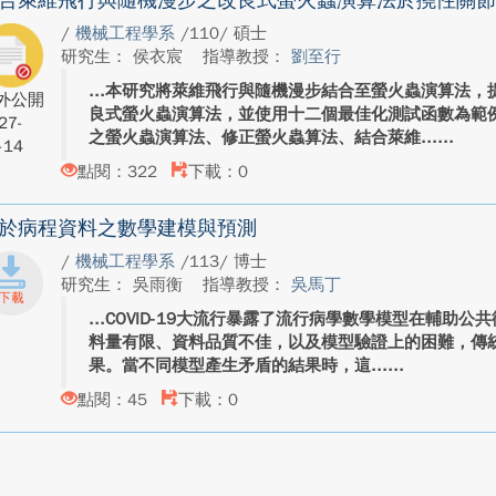
合萊維飛行與隨機漫步之改良式螢火蟲演算法於撓性關節
/
機械工程學系
/110/ 碩士
研究生： 侯衣宸
指導教授：
劉至行
本研究將萊維飛行與隨機漫步結合至螢火蟲演算法，
外公開
良式螢火蟲演算法，並使用十二個最佳化測試函數為範
27-
之螢火蟲演算法、修正螢火蟲算法、結合萊維...
-14
點閱：322
下載：0
於病程資料之數學建模與預測
/
機械工程學系
/113/ 博士
研究生： 吳雨衡
指導教授：
吳馬丁
COVID-19大流行暴露了流行病學數學模型在輔助
料量有限、資料品質不佳，以及模型驗證上的困難，傳
果。當不同模型產生矛盾的結果時，這...
點閱：45
下載：0