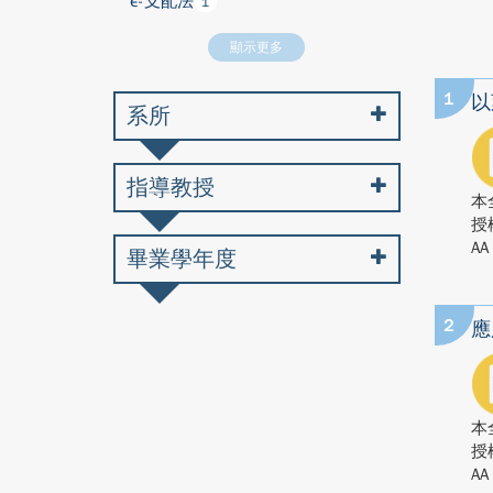
ε-支配法
1
顯示更多
1
以
系所
指導教授
本
授
AA
畢業學年度
2
應
本
授
AA