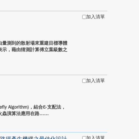
加入清單
由量測到的散射場來重建目標導體
表示，藉由猜測計算傅立葉級數之
加入清單
efly Algorithm)，結合ℇ-支配法，
蟲演算法應用在路...
加入清單