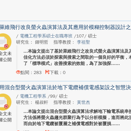
萊維飛行改良螢火蟲演算法及其應用於模糊控制器設計之
/
電機工程學系碩士在職專班
/107/ 碩士
研究生： 鍾明哲
指導教授：
李祖聖
本論文提出了基於萊維飛行之改良式螢火蟲演算法及
全文未
佳化方法必須於探索與搜索之間取的一個良好的平衡，
權公開
了「標準模式」改善搜索的效能，為了加強探...
點閱：283
下載：0
用混合型螢火蟲演算法於地下電纜補償電感架設之智慧決
/
電機工程學系
/99/ 碩士
研究生： 楊叔軒
指導教授：
黃世杰
本論文提出混合型螢火蟲演算法求解地下輸電系統串
全文未
方法係將螢火蟲趨光群聚行為予以分析模擬，進而將此
權公開
而由於地下電纜被覆層之補償電感對於被覆損...