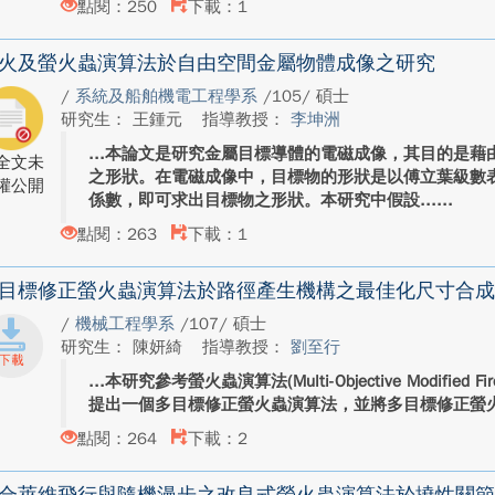
點閱：250
下載：1
火及螢火蟲演算法於自由空間金屬物體成像之研究
/
系統及船舶機電工程學系
/105/ 碩士
研究生： 王鍾元
指導教授：
李坤洲
本論文是研究金屬目標導體的電磁成像，其目的是藉
全文未
之形狀。在電磁成像中，目標物的形狀是以傅立葉級數
權公開
係數，即可求出目標物之形狀。本研究中假設...
點閱：263
下載：1
目標修正螢火蟲演算法於路徑產生機構之最佳化尺寸合成
/
機械工程學系
/107/ 碩士
研究生： 陳妍綺
指導教授：
劉至行
本研究參考螢火蟲演算法(Multi-Objective Modified Fir
提出一個多目標修正螢火蟲演算法，並將多目標修正螢火
點閱：264
下載：2