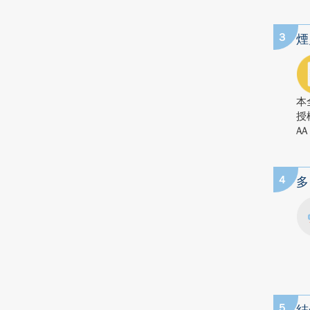
3
煙
本
授
AA
4
多
5