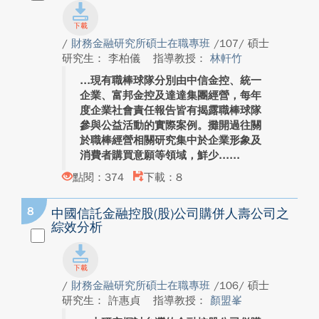
/
財務金融研究所碩士在職專班
/107/ 碩士
研究生： 李柏儀
指導教授：
林軒竹
現有職棒球隊分別由中信金控、統一
企業、富邦金控及達達集團經營，每年
度企業社會責任報告皆有揭露職棒球隊
參與公益活動的實際案例。攤開過往關
於職棒經營相關研究集中於企業形象及
消費者購買意願等領域，鮮少...
點閱：374
下載：8
8
中國信託金融控股(股)公司購併人壽公司之
綜效分析
/
財務金融研究所碩士在職專班
/106/ 碩士
研究生： 許惠貞
指導教授：
顏盟峯