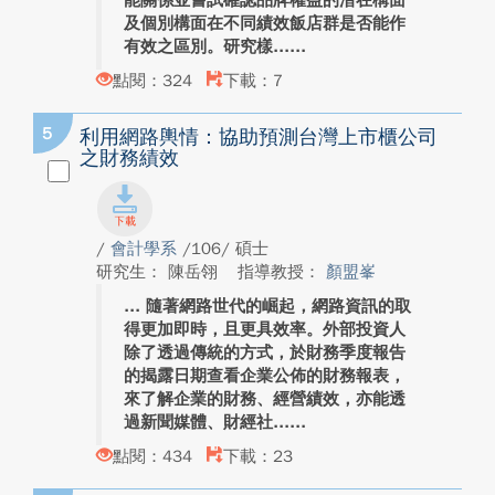
能關係並嘗試確認品牌權益的潛在構面
及個別構面在不同績效飯店群是否能作
有效之區別。研究樣...
點閱：324
下載：7
5
利用網路輿情：協助預測台灣上市櫃公司
之財務績效
/
會計學系
/106/ 碩士
研究生： 陳岳翎
指導教授：
顏盟峯
隨著網路世代的崛起，網路資訊的取
得更加即時，且更具效率。外部投資人
除了透過傳統的方式，於財務季度報告
的揭露日期查看企業公佈的財務報表，
來了解企業的財務、經營績效，亦能透
過新聞媒體、財經社...
點閱：434
下載：23