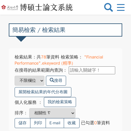
選
單
切
換
簡易檢索 / 檢索結果
檢索結果：共
78
筆資料 檢索策略：
"Financial
Performance".ekeyword (精準)
在搜尋的結果範圍內查詢：
搜尋
展開檢索結果的年代分布圖
我的檢索策略
個人化服務
：
排序：
已勾選
0
筆資料
儲存
列印
E-mail
收藏