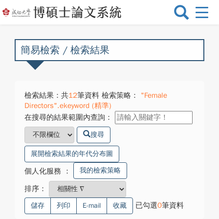
選
單
切
換
簡易檢索 / 檢索結果
檢索結果：共
12
筆資料 檢索策略：
"Female
Directors".ekeyword (精準)
在搜尋的結果範圍內查詢：
搜尋
展開檢索結果的年代分布圖
我的檢索策略
個人化服務
：
排序：
已勾選
0
筆資料
儲存
列印
E-mail
收藏