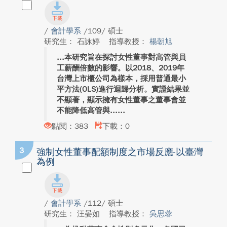
/
會計學系
/109/ 碩士
研究生： 石詠婷
指導教授：
楊朝旭
本研究旨在探討女性董事對高管與員
工薪酬倍數的影響。以2018、2019年
台灣上市櫃公司為樣本，採用普通最小
平方法(OLS)進行迴歸分析。實證結果並
不顯著，顯示擁有女性董事之董事會並
不能降低高管與...
點閱：383
下載：0
3
強制女性董事配額制度之市場反應-以臺灣
為例
/
會計學系
/112/ 碩士
研究生： 汪晏如
指導教授：
吳思蓉