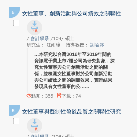
5
女性董事、創新活動與公司績效之關聯性
/
會計學系
/109/ 碩士
研究生： 江雨曈
指導教授：
謝喻婷
本研究以台灣2016年至2019年間的
資訊電子業上市/櫃公司為研究對象，探
究女性董事與公司創新活動之間的關
係，並檢測女性董事對於公司創新活動
與公司績效之間的調節效果，實證結果
發現具有女性董事的公...
點閱：355
下載：74
6
女性董事與擬制性盈餘品質之關聯性研究
/
會計學系
/106/ 碩士