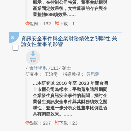
顯示，在控制公司特質、董事會結構與
產業固定效果後，女性董事的存在與企
業整體ESG績效呈...
點閱：132
下載：1
8
資訊安全事件與企業財務績效之關聯性-兼
論女性董事的影響
/
會計學系
/113/ 碩士
研究生： 王治雯
指導教授：
吳思蓉
本研究以 2016 年至 2023 年間台灣
上市櫃公司為樣本，手動蒐集這段期間
企業發生資訊安全事件的新聞，探討企
業發生資訊安全事件與其財務績效之關
聯性，並進一步分析女性董事比例是否
具有調節效果。...
點閱：297
下載：23