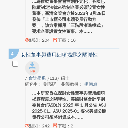
為推動董事會會性別多元化，各國已
陸續制定法律來強制企業必須設置女性
董事，臺灣金管會亦於2023年3月28日
發佈「上市櫃公司永續發展行動方
案」，該方案採用「三階段漸進模式」
要求企業設置女性董事。本...
點閱：204
下載：16
4
女性董事與費用細項揭露之關聯性
/
會計學系
/113/ 碩士
研究生： 劉亮廷
指導教授：
楊朝旭
本研究旨在探討女性董事與費用細項
揭露程度之關聯性。美國財務會計準則
委員會(FASB)於 2025 年 1 月公告 ASU
2025-01。ASU 2025-01 要求美國公開
發行公司須將銷貨成本...
點閱：242
下載：2