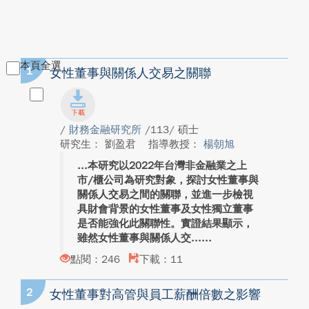
本頁全選
1
女性董事與關係人交易之關聯
/
財務金融研究所
/113/ 碩士
研究生： 劉盈君
指導教授：
楊朝旭
本研究以2022年台灣非金融業之上
市/櫃公司為研究對象，探討女性董事與
關係人交易之間的關聯，並進一步檢視
具財會背景的女性董事及女性獨立董事
是否能強化此關聯性。實證結果顯示，
雖然女性董事與關係人交...
點閱：246
下載：11
2
女性董事對高管與員工薪酬倍數之影響