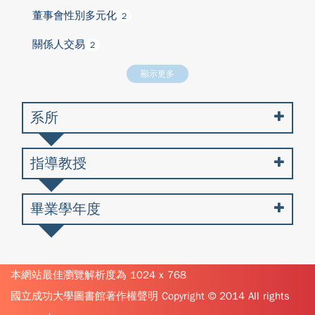
董事會性別多元化
2
關係人交易
2
顯示更多
系所
指導教授
畢業學年度
本網站最佳瀏覽解析度為 1024 x 768
國立成功大學圖書館著作權聲明 Copyright © 2014 All rights