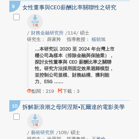
9
女性董事與CEO薪酬比率關聯性之研究
/
財務金融研究所
/114/ 碩士
研究生： 薛家羚
指導教授：
楊朝旭
本研究以 2020 至 2024 年台灣上市
櫃公司為樣本（排除金融與保險業），
探討女性董事與 CEO 薪酬比率之關聯
性。研究方法採用固定效果迴歸模型，
並控制公司規模、財務結構、獲利能
力、ESG ...
點閱：219
下載：3
10
拆解新浪潮之母阿涅斯•瓦爾達的電影美學
/
藝術研究所
/109/ 碩士