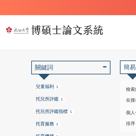
簡易
關鍵詞
兒童福利
1
檢索
托兒所評鑑
1
在搜
托兒所評鑑指標
1
個人
排序
托育服務
1