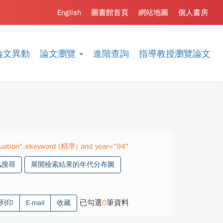
English
圖書館首頁
網站地圖
個人書房
論文異動
論文瀏覽
進階查詢
指導教授瀏覽論文
valuation".ekeyword (精準) and year="94"
搜尋
展開檢索結果的年代分布圖
已勾選
0
筆資料
列印
E-mail
收藏