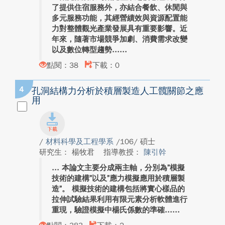
了提供住宿服務外，亦結合餐飲、休閒與
多元服務功能，其經營績效與資源配置能
力對整體觀光產業發展具有重要影響。近
年來，隨著市場競爭加劇、消費需求改變
以及數位轉型趨勢...
點閱：38
下載：0
4
孔洞結構力分析於積層製造人工髖關節之應
用
/
材料科學及工程學系
/106/ 碩士
研究生： 楊牧君
指導教授：
陳引幹
本論文主要分成兩主軸，分別為”模擬
技術的建構”以及”應力模擬應用於積層製
造”。 模擬技術的建構包括將實心樣品的
拉伸試驗結果利用有限元素分析軟體進行
重現，驗證模擬中楊氏係數的準確...