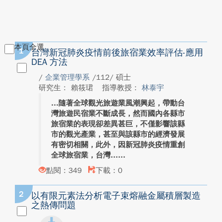
本頁全選
1
台灣新冠肺炎疫情前後旅宿業效率評估-應用
DEA 方法
/
企業管理學系
/112/ 碩士
研究生： 賴筱珺
指導教授：
林泰宇
隨著全球觀光旅遊業風潮興起，帶動台
灣旅遊民宿業不斷成長，然而國內各縣市
旅宿業的表現卻差異甚巨，不僅影響該縣
市的觀光產業，甚至與該縣市的經濟發展
有密切相關，此外，因新冠肺炎疫情重創
全球旅宿業，台灣...
點閱：349
下載：0
2
以有限元素法分析電子束熔融金屬積層製造
之熱傳問題