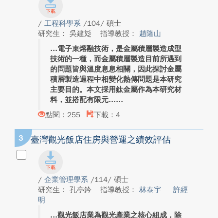
/
工程科學系
/104/ 碩士
研究生： 吳建彣
指導教授：
趙隆山
電子束熔融技術，是金屬積層製造成型
技術的一種，而金屬積層製造目前所遇到
的問題皆與溫度息息相關，因此探討金屬
積層製造過程中相變化熱傳問題是本研究
主要目的。本文採用鈦金屬作為本研究材
料，並搭配有限元...
點閱：255
下載：4
3
臺灣觀光飯店住房與營運之績效評估
/
企業管理學系
/114/ 碩士
研究生： 孔亭鈐
指導教授：
林泰宇
許經
明
觀光飯店業為觀光產業之核心組成，除