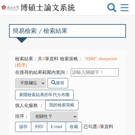
選
單
切
換
簡易檢索 / 檢索結果
檢索結果：共
4
筆資料 檢索策略：
"EBM".ckeyword
(精準)
在搜尋的結果範圍內查詢：
搜尋
展開檢索結果的年代分布圖
我的檢索策略
個人化服務
：
排序：
已勾選
0
筆資料
儲存
列印
E-mail
收藏