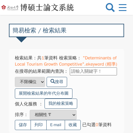
選
單
切
換
簡易檢索 / 檢索結果
檢索結果：共
1
筆資料 檢索策略：
"Determinants of
Local Tourism Growth Competitive".ekeyword (精準)
在搜尋的結果範圍內查詢：
搜尋
展開檢索結果的年代分布圖
我的檢索策略
個人化服務
：
排序：
已勾選
0
筆資料
儲存
列印
E-mail
收藏