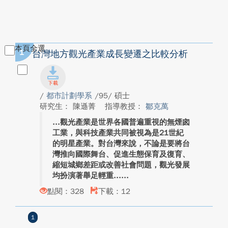
本頁全選
1
台灣地方觀光產業成長變遷之比較分析
/
都市計劃學系
/95/ 碩士
研究生： 陳遜菁
指導教授：
鄒克萬
觀光產業是世界各國普遍重視的無煙囪
工業，與科技產業共同被視為是21世紀
的明星產業。對台灣來說，不論是要將台
灣推向國際舞台、促進生態保育及復育、
縮短城鄉差距或改善社會問題，觀光發展
均扮演著舉足輕重...
點閱：328
下載：12
1