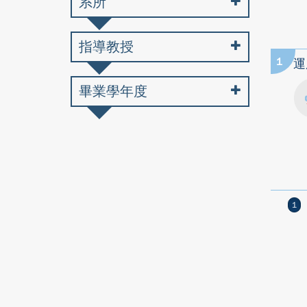
系所
指導教授
1
運
畢業學年度
1