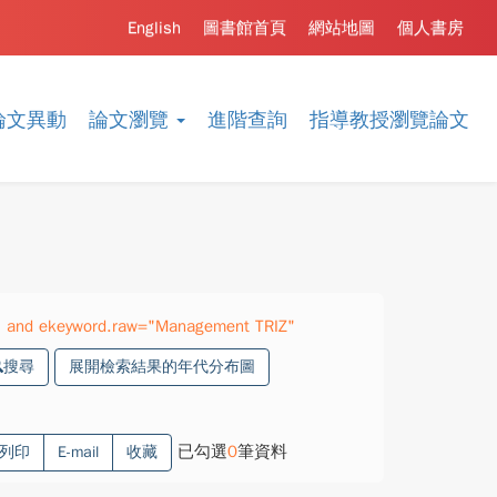
English
圖書館首頁
網站地圖
個人書房
論文異動
論文瀏覽
進階查詢
指導教授瀏覽論文
 and ekeyword.raw="Management TRIZ"
搜尋
展開檢索結果的年代分布圖
已勾選
0
筆資料
列印
E-mail
收藏