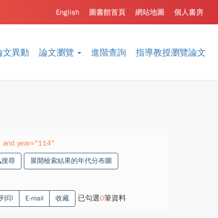
English
圖書館首頁
網站地圖
個人書房
論文異動
論文瀏覽
進階查詢
指導教授瀏覽論文
 and year="114"
搜尋
展開檢索結果的年代分布圖
已勾選
0
筆資料
列印
E-mail
收藏