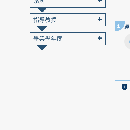
系所
指導教授
1
運
畢業學年度
1