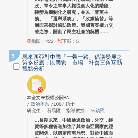
政、軍令之軍事大權從個人化的階段，
轉變為機制化之研究，並以「菁英主
義」、「選舉系統」、「政黨輪替」等
層面來探討國防政策。我國菁英權力交
替之際，開創了民主社會的契機...
點閱：422
下載：5
5
馬來西亞對中國「一帶一路」倡議發展之
策略反應：以國家—市場—社會三角互動
觀點分析
本全文未授權公開AA
/
政治學系
/108/ 碩士
研究生： 石易陞
指導教授：
宋鎮照
長期以來，中國通過政治，外交，經
貿等多種管道加強了與東南亞國家的經
貿關係，以穩定南海局勢。對於中國而