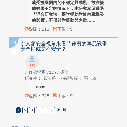
成受援國國內的不穩定與動亂。故在援
助效果不定的情況下，本研究希望透過
「混合研究法」探討援助對於內戰爆發
的影響，不僅針對援助與內戰...
點閱：213
下載：9
10
以人類安全視角來看菲律賓的毒品戰爭：
安全抑或是不安全？
/
政治學系
/107/ 碩士
研究生： 葛清岳
指導教授：
周志杰
none
點閱：328
下載：9
1
2
3
4
5
6