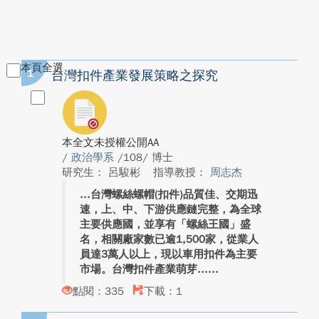
本頁全選
1
台灣扣件產業發展策略之探究
本全文未授權公開AA
/
政治學系
/108/ 博士
研究生： 呂駿彬
指導教授：
周志杰
台灣螺絲螺帽(扣件)品質佳、交期迅
速，上、中、下游供應鏈完整，為全球
主要供應國，並享有「螺絲王國」盛
名，相關廠家數已逾1,500家，從業人
員達3萬人以上，現以車用扣件為主要
市場。台灣扣件產業萌芽...
點閱：335
下載：1