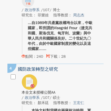
/
政治學系
/107/ 博士
研究生： 菲樂娃
指導教授：
周志杰
自1989年共產黨政權垮台以來，中歐
國家，即所謂的Visegrád Frour（捷克共
和國、斯洛伐克、匈牙利、波蘭）與中
華人民共和國關係良好。二十世紀九〇
年代，由於中歐國家制度的變化以及這
些國家...
點閱：240
下載：28
4
國防政策轉型之研究
本全文未授權公開AA
/
政治學系
/107/ 碩士
研究生： 顏禾廷
指導教授：
王宏仁
本論文針對我國在兩蔣統治時期，軍