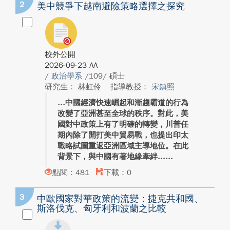
2
美中競爭下越南避險策略選擇之探究
校外公開
2026-09-23 AA
/
政治學系
/109/ 碩士
研究生： 林虹伶
指導教授：
宋鎮照
中國經濟快速崛起和漸趨霸道的行為
改變了亞洲甚至全球的秩序。對此，美
國對中政策上有了明確的轉變，川普任
期內除了開打美中貿易戰，也提出印太
戰略試圖重返亞洲區域主導地位。在此
背景下，與中國有著地緣牽絆...
點閱：481
下載：0
3
中歐國家對華政策的流變：捷克共和國、
斯洛伐克、匈牙利和波蘭之比較