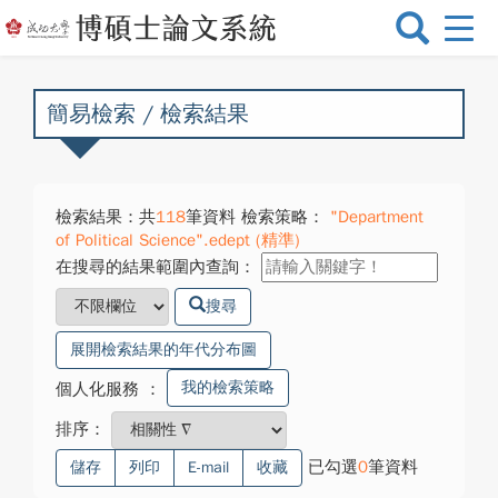
選
單
切
換
簡易檢索 / 檢索結果
檢索結果：共
118
筆資料 檢索策略：
"Department
of Political Science".edept (精準)
在搜尋的結果範圍內查詢：
搜尋
展開檢索結果的年代分布圖
我的檢索策略
個人化服務
：
排序：
已勾選
0
筆資料
儲存
列印
E-mail
收藏