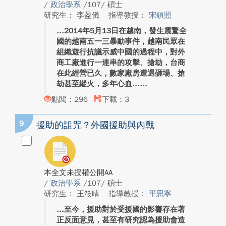
/
政治學系
/107/ 碩士
研究生： 李盈儀
指導教授：
宋鎮照
2014年5月13日在越南，發生震驚全
國的越南五一三暴動事件，越南民眾在
組織遊行抗議示威中國的過程中，對外
商工廠進行一連串的攻擊、搶劫，台商
在此經營已久，數家廠房遭遇砸場、搶
劫甚至縱火，多年心血...
點閱：296
下載：3
9
援助的詛咒？外國援助與內戰
本全文未授權公開AA
/
政治學系
/107/ 碩士
研究生： 王筱晴
指導教授：
平思寧
至今，援助對於受援國的影響存在著
正反面意見，甚至有研究認為援助會造