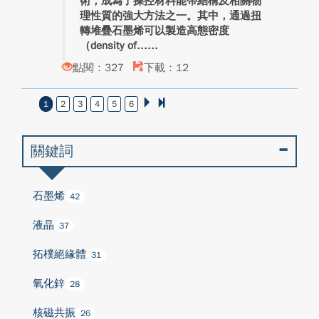
術，成為了操控材料能帶結構及相關物
理性質的強大方法之一。其中，通過扭
轉堆疊石墨烯可以製造高態密度
（density of...
點閱：327
下載：12
1
2
3
4
5
6
關鍵詞
石墨烯
42
液晶
37
拓樸絕緣體
31
氧化鋅
28
核磁共振
26