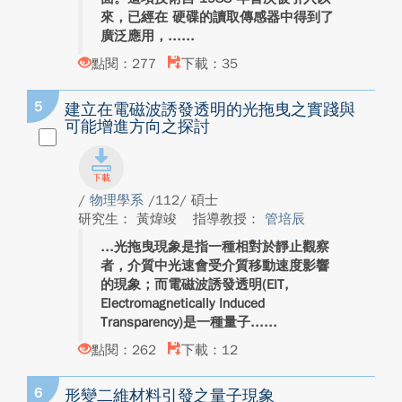
來，已經在 硬碟的讀取傳感器中得到了
廣泛應用，...
點閱：277
下載：35
5
建立在電磁波誘發透明的光拖曳之實踐與
可能增進方向之探討
/
物理學系
/112/ 碩士
研究生： 黃煒竣
指導教授：
管培辰
光拖曳現象是指一種相對於靜止觀察
者，介質中光速會受介質移動速度影響
的現象；而電磁波誘發透明(EIT,
Electromagnetically Induced
Transparency)是一種量子...
點閱：262
下載：12
6
形變二維材料引發之量子現象