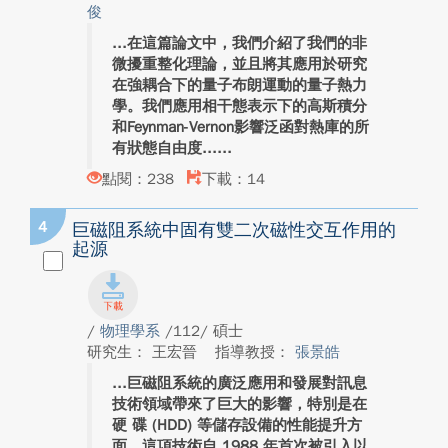
俊
在這篇論文中，我們介紹了我們的非
微擾重整化理論，並且將其應用於研究
在強耦合下的量子布朗運動的量子熱力
學。我們應用相干態表示下的高斯積分
和Feynman-Vernon影響泛函對熱庫的所
有狀態自由度...
點閱：238
下載：14
4
巨磁阻系統中固有雙二次磁性交互作用的
起源
/
物理學系
/112/ 碩士
研究生： 王宏晉
指導教授：
張景皓
巨磁阻系統的廣泛應用和發展對訊息
技術領域帶來了巨大的影響，特別是在
硬 碟 (HDD) 等儲存設備的性能提升方
面。這項技術自 1988 年首次被引入以