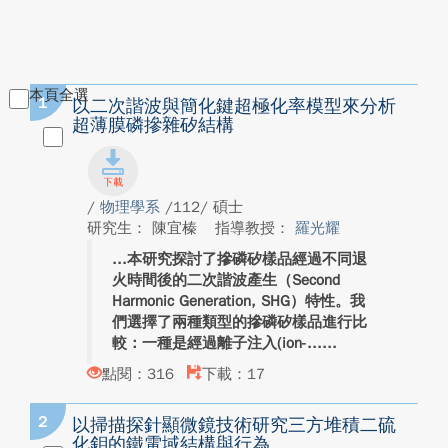
本頁全選
1
以二次諧波與簡化鍵超極化率模型來分析
超薄膜磷摻雜矽結構
/
物理學系
/112/ 碩士
研究生： 陳宜榛
指導教授：
羅光耀
本研究探討了摻磷矽樣品經過不同退
火時間後的二次諧波產生（Second
Harmonic Generation, SHG）特性。我
們選擇了兩種類型的摻磷矽樣品進行比
較：一種是經過離子注入(ion-...
點閱：316
下載：17
2
以掃描探針顯微鏡技術研究三方堆積二硫
化鉬的鐵電域結構與行為