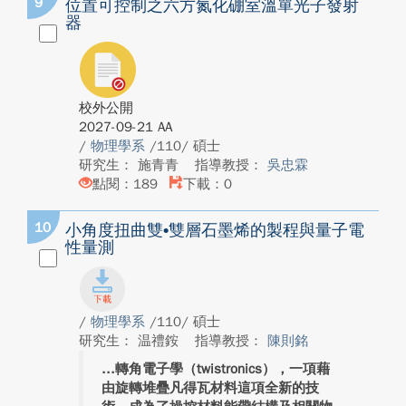
9
位置可控制之六方氮化硼室溫單光子發射
器
校外公開
2027-09-21 AA
/
物理學系
/110/ 碩士
研究生： 施青青
指導教授：
吳忠霖
點閱：189
下載：0
10
小角度扭曲雙•雙層石墨烯的製程與量子電
性量測
/
物理學系
/110/ 碩士
研究生： 温禮銨
指導教授：
陳則銘
轉角電子學（twistronics），一項藉
由旋轉堆疊凡得瓦材料這項全新的技