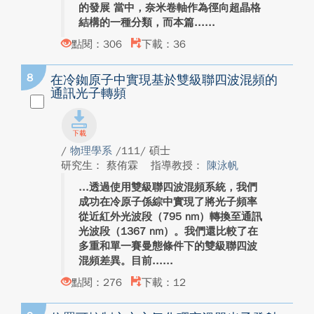
的發展 當中，奈米卷軸作為徑向超晶格
結構的一種分類，而本篇...
點閱：306
下載：36
8
在冷銣原子中實現基於雙級聯四波混頻的
通訊光子轉頻
/
物理學系
/111/ 碩士
研究生： 蔡侑霖
指導教授：
陳泳帆
透過使用雙級聯四波混頻系統，我們
成功在冷原子係綜中實現了將光子頻率
從近紅外光波段（795 nm）轉換至通訊
光波段（1367 nm）。我們還比較了在
多重和單一賽曼態條件下的雙級聯四波
混頻差異。目前...
點閱：276
下載：12