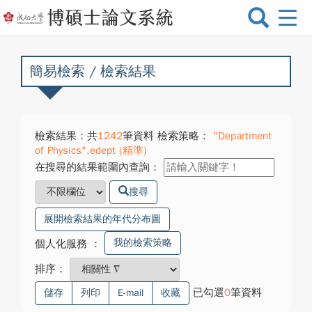
選
單
切
換
簡易檢索 / 檢索結果
檢索結果：共
1242
筆資料 檢索策略：
"Department
of Physics".edept (精準)
在搜尋的結果範圍內查詢：
搜尋
展開檢索結果的年代分布圖
我的檢索策略
個人化服務
：
排序：
已勾選
0
筆資料
儲存
列印
E-mail
收藏