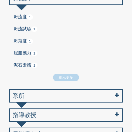
坍流度
1
坍流試驗
1
坍落度
1
屈服應力
1
泥石漿體
1
顯示更多
系所
指導教授