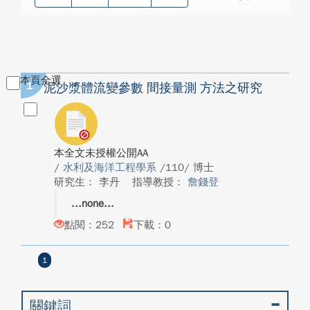
本頁全選
1
泥沙漿體流變參數 間接量測 方法之研究
本全文未授權公開AA
/
水利及海洋工程學系
/110/ 博士
研究生： 李丹
指導教授：
詹錢登
none
點閱：252
下載：0
1
關鍵詞