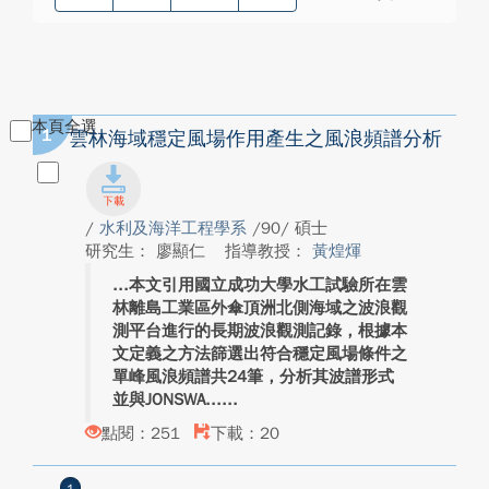
本頁全選
1
雲林海域穩定風場作用產生之風浪頻譜分析
/
水利及海洋工程學系
/90/ 碩士
研究生： 廖顯仁
指導教授：
黃煌煇
本文引用國立成功大學水工試驗所在雲
林離島工業區外傘頂洲北側海域之波浪觀
測平台進行的長期波浪觀測記錄，根據本
文定義之方法篩選出符合穩定風場條件之
單峰風浪頻譜共24筆，分析其波譜形式
並與JONSWA...
點閱：251
下載：20