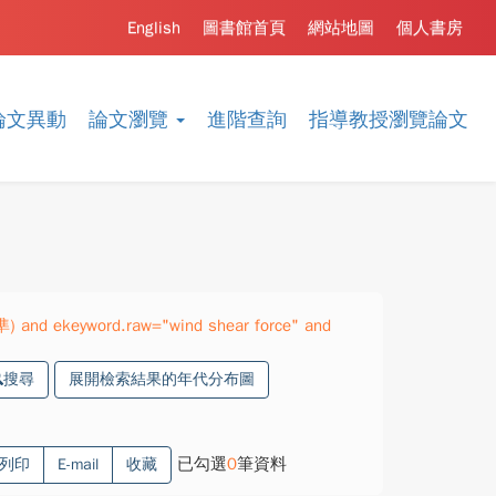
English
圖書館首頁
網站地圖
個人書房
論文異動
論文瀏覽
進階查詢
指導教授瀏覽論文
準) and ekeyword.raw="wind shear force" and
搜尋
展開檢索結果的年代分布圖
已勾選
0
筆資料
列印
E-mail
收藏