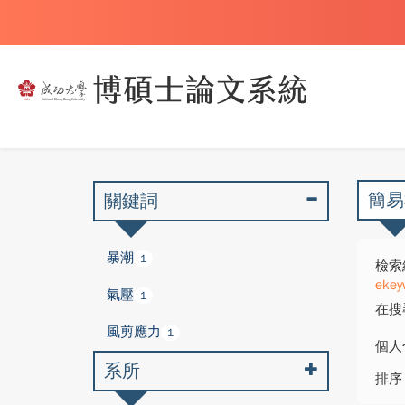
簡易
關鍵詞
暴潮
1
檢索
ekey
氣壓
1
在搜
風剪應力
1
個人
系所
排序