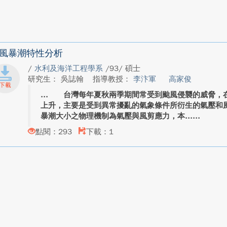
風暴潮特性分析
/
水利及海洋工程學系
/93/ 碩士
研究生： 吳誌翰
指導教授：
李汴軍
高家俊
台灣每年夏秋兩季期間常受到颱風侵襲的威脅，在
上升，主要是受到異常擾亂的氣象條件所衍生的氣壓
暴潮大小之物理機制為氣壓與風剪應力，本...
點閱：293
下載：1