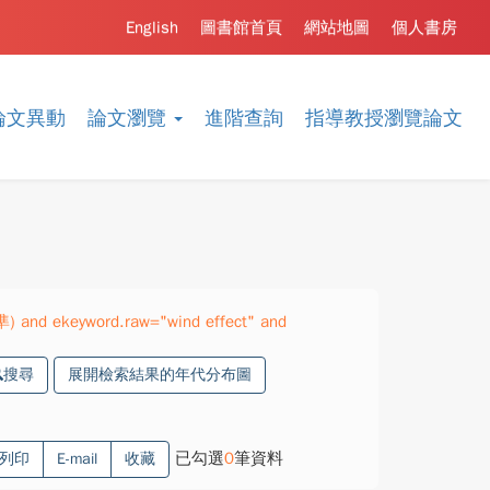
English
圖書館首頁
網站地圖
個人書房
論文異動
論文瀏覽
進階查詢
指導教授瀏覽論文
準) and ekeyword.raw="wind effect" and
搜尋
展開檢索結果的年代分布圖
已勾選
0
筆資料
列印
E-mail
收藏