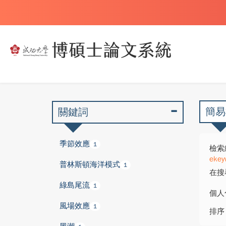
簡易
關鍵詞
季節效應
1
檢索
ekey
普林斯頓海洋模式
1
在搜
綠島尾流
1
個人
風場效應
1
排序