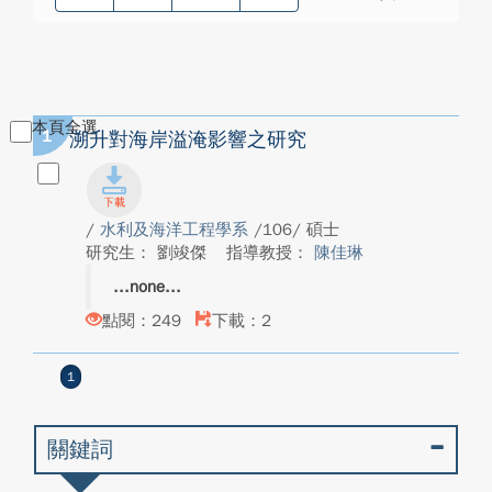
本頁全選
1
溯升對海岸溢淹影響之研究
/
水利及海洋工程學系
/106/ 碩士
研究生： 劉竣傑
指導教授：
陳佳琳
none
點閱：249
下載：2
1
關鍵詞