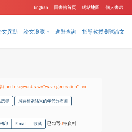
English
圖書館首頁
網站地圖
個人書房
論文異動
論文瀏覽
進階查詢
指導教授瀏覽論文
準) and ekeyword.raw="wave generation" and
搜尋
展開檢索結果的年代分布圖
已勾選
0
筆資料
列印
E-mail
收藏