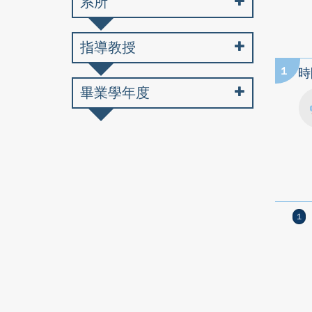
系所
指導教授
1
時
畢業學年度
1