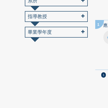
系所
指導教授
1
應
畢業學年度
1