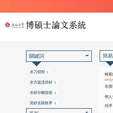
簡易
關鍵詞
水刀切割
1
檢索
ekey
水力旋流排砂
1
在搜
水砂分離技術
1
個人
泥砂去除效率
1
排序