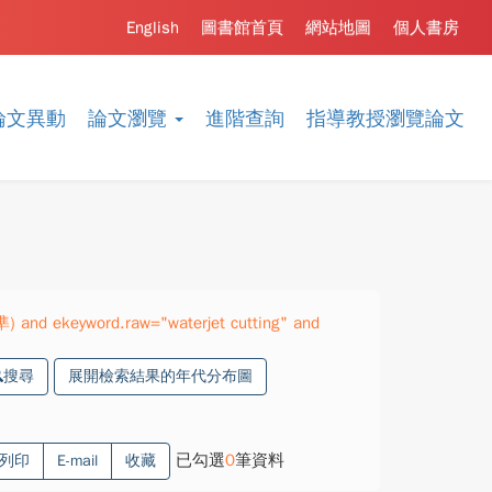
English
圖書館首頁
網站地圖
個人書房
論文異動
論文瀏覽
進階查詢
指導教授瀏覽論文
) and ekeyword.raw="waterjet cutting" and
搜尋
展開檢索結果的年代分布圖
已勾選
0
筆資料
列印
E-mail
收藏