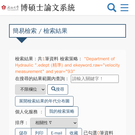
選
單
切
換
簡易檢索 / 檢索結果
檢索結果：共
1
筆資料 檢索策略：
"Department of
Hydraulic ".edept (精準) and ekeyword.raw="velocity
measurement" and year="93"
在搜尋的結果範圍內查詢：
搜尋
展開檢索結果的年代分布圖
我的檢索策略
個人化服務
：
排序：
已勾選
0
筆資料
儲存
列印
E-mail
收藏