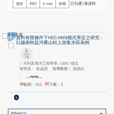
已勾選
0
筆資料
儲存
列印
E-mail
收藏
本頁全選
1
資料有限條件下HEC-HMS模式率定之研究：
以越南秋盆河農山站上游集水區為例
/
水利及海洋工程學系
/100/ 碩士
研究生： 杜晶安
指導教授：
游保杉
none
點閱：321
下載：3
1