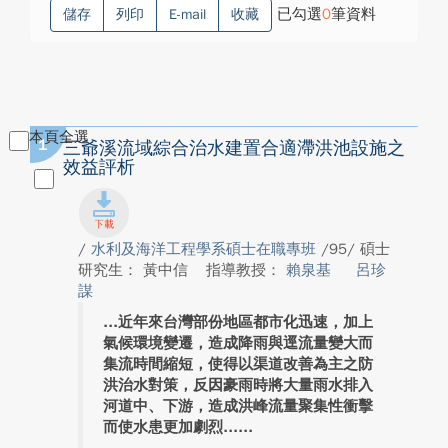
已勾選
0
筆資料
儲存
列印
E-mail
收藏
本頁全選
1
三爺溪流域綜合治水建置合適滯洪池設施之
效益評析
/
水利及海洋工程學系碩士在職專班
/95/ 碩士
研究生： 黃中信
指導教授：
賴泉基
呂珍
謀
近年來台灣部份地區都市化迅速，加上
氣候環境變遷，造成降雨與逕流量變大而
集流時間縮短，使得以渠道改善為主之防
洪治水對策，反因豪雨時將大量雨水排入
河道中、下游，造成洪峰流量聚集性衝擊
而使水患更加劇烈...