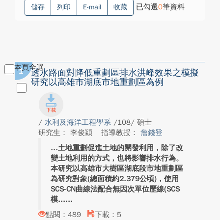
已勾選
0
筆資料
儲存
列印
E-mail
收藏
本頁全選
1
透水路面對降低重劃區排水洪峰效果之模擬
研究以高雄市湖底市地重劃區為例
/
水利及海洋工程學系
/108/ 碩士
研究生： 李俊穎
指導教授：
詹錢登
土地重劃促進土地的開發利用，除了改
變土地利用的方式，也將影響排水行為。
本研究以高雄市大樹區湖底段市地重劃區
為研究對象(總面積約2.379公頃)，使用
SCS-CN曲線法配合無因次單位歷線(SCS
模...
點閱：489
下載：5