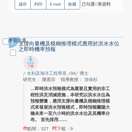
已勾選
0
筆資料
儲存
列印
E-mail
收藏
本頁全選
1
支撐向量機及模糊推理模式應用於洪水水位
之即時機率預報
/
水利及海洋工程學系
/94/ 博士
研究生： 陳憲宗
指導教授：
游保杉
即時洪水預報模式為重要且實用的非工
程性洪災消減措施，本研究以洪水水位為
預報變量，應用支撐向量機及模糊推理模
式來發展洪水預報模式，即時預報蘭陽大
橋未來一至六小時的洪水水位及其機率分
布。 首先採用...
點閱：327
下載：9