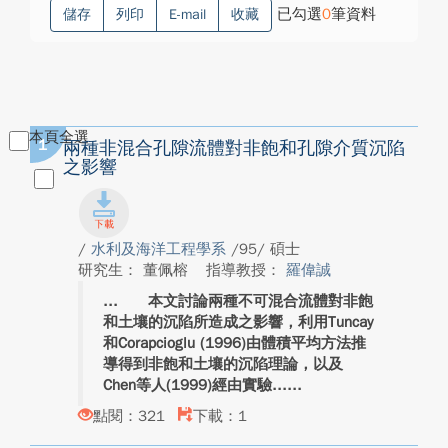
已勾選
0
筆資料
儲存
列印
E-mail
收藏
本頁全選
1
兩種非混合孔隙流體對非飽和孔隙介質沉陷
之影響
/
水利及海洋工程學系
/95/ 碩士
研究生： 董佩榕
指導教授：
羅偉誠
本文討論兩種不可混合流體對非飽
和土壤的沉陷所造成之影響，利用Tuncay
和Corapcioglu (1996)由體積平均方法推
導得到非飽和土壤的沉陷理論，以及
Chen等人(1999)經由實驗...
點閱：321
下載：1