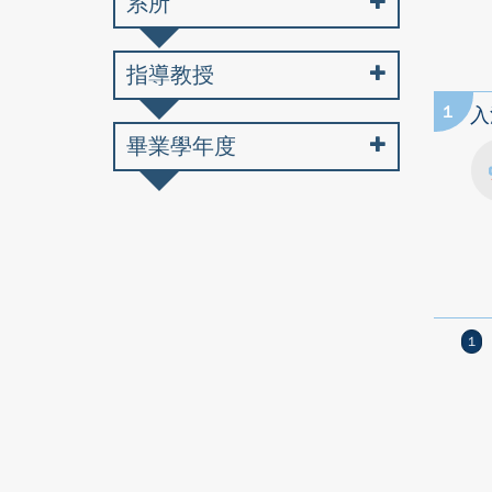
系所
指導教授
1
入
畢業學年度
1