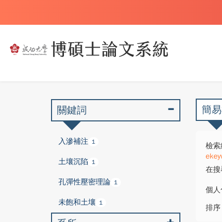
簡易
關鍵詞
入滲補注
1
檢索
ekey
土壤沉陷
1
在搜
孔彈性壓密理論
1
個人
未飽和土壤
1
排序