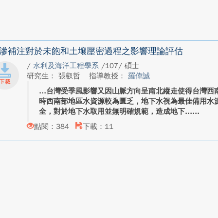
滲補注對於未飽和土壤壓密過程之影響理論評估
/
水利及海洋工程學系
/107/ 碩士
研究生： 張叡哲
指導教授：
羅偉誠
台灣受季風影響又因山脈方向呈南北縱走使得台灣西
時西南部地區水資源較為匱乏，地下水視為最佳備用水
全，對於地下水取用並無明確規範，造成地下...
點閱：384
下載：11