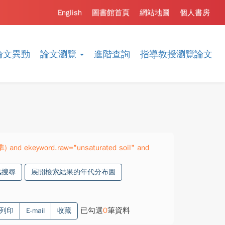
English
圖書館首頁
網站地圖
個人書房
論文異動
論文瀏覽
進階查詢
指導教授瀏覽論文
準) and ekeyword.raw="unsaturated soil" and
搜尋
展開檢索結果的年代分布圖
已勾選
0
筆資料
列印
E-mail
收藏