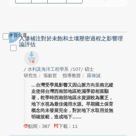
本頁全選
1
入滲補注對於未飽和土壤壓密過程之影響理
論評估
/
水利及海洋工程學系
/107/ 碩士
研究生： 張叡哲
指導教授：
羅偉誠
台灣受季風影響又因山脈方向呈南北縱
走使得台灣西南部地區乾濕季節相當顯
著，乾季時西南部地區水資源較為匱乏，
地下水視為最佳備用水源。早期國土保育
概念尚未發展完全，對於地下水取用並無
明確規範，造成地下...
點閱：387
下載：11