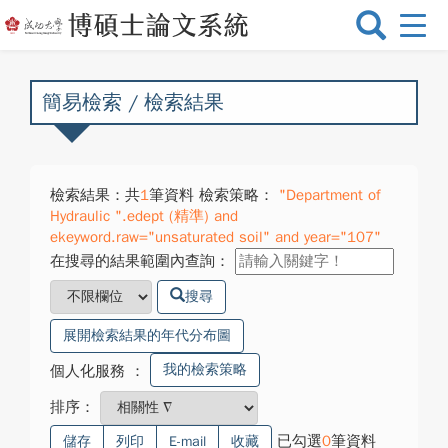
選
單
切
換
簡易檢索 / 檢索結果
檢索結果：共
1
筆資料 檢索策略：
"Department of
Hydraulic ".edept (精準) and
ekeyword.raw="unsaturated soil" and year="107"
在搜尋的結果範圍內查詢：
搜尋
展開檢索結果的年代分布圖
我的檢索策略
個人化服務
：
排序：
已勾選
0
筆資料
儲存
列印
E-mail
收藏