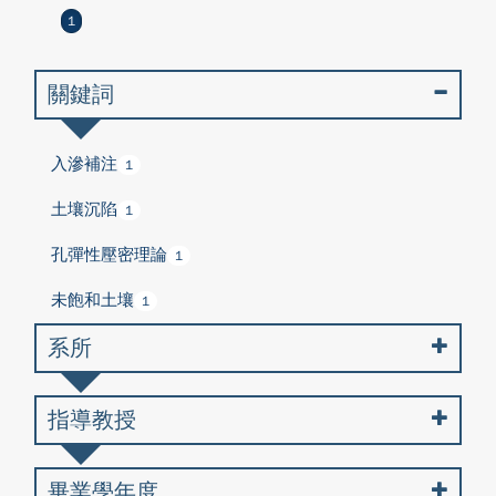
1
關鍵詞
入滲補注
1
土壤沉陷
1
孔彈性壓密理論
1
未飽和土壤
1
系所
指導教授
畢業學年度